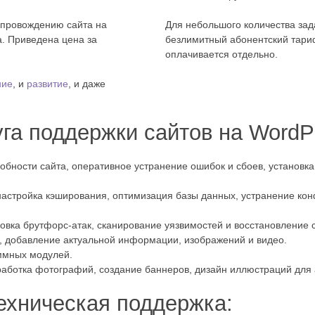
опровождению сайта на
Для небольшого количества зада
а. Приведена цена за
безлимитный абонентский тари
оплачивается отдельно.
ние
, и
развитие
, и даже
уга поддержки сайтов на WordP
бности сайта, оперативное устранение ошибок и сбоев, установка
настройка кэширования, оптимизация базы данных, устранение кон
ровка брутфорс-атак, сканирование уязвимостей и восстановление 
 добавление актуальной информации, изображений и видео.
ммных модулей.
аботка фотографий, создание баннеров, дизайн иллюстраций для а
ехническая поддержка: