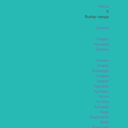
Мегри
X
Выбор города
Ереван
Арарат
Армавир
Ереван
Абовян
Агарак
Алаверди
Апаран
Арарат
Армавир
Арташат
Артик
Ахтала
Аштарак
Берд
Бюрегаван
Вайк
Ванадзор