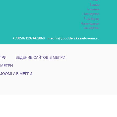
Талин
Ташир
Туманян
Цахкадзор
Чамбарак
Чаренцаван
Эчмиадзин
+998507119744,2860
meghri@podderzkasaitov-am.ru
ГРИ
ВЕДЕНИЕ САЙТОВ В МЕГРИ
 МЕГРИ
 JOOMLA В МЕГРИ