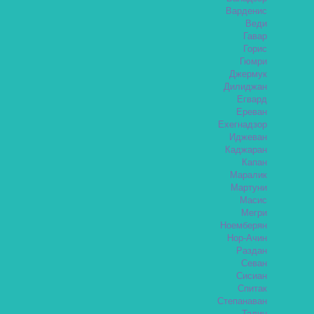
Варденис
Веди
Гавар
Горис
Гюмри
Джермук
Дилиджан
Егвард
Ереван
Ехегнадзор
Иджеван
Каджаран
Капан
Маралик
Мартуни
Масис
Мегри
Ноемберян
Нор-Ачин
Раздан
Севан
Сисиан
Спитак
Степанаван