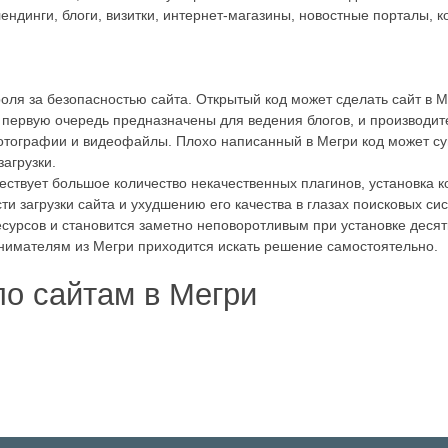
ендинги, блоги, визитки, интернет-магазины, новостные порталы, 
роля за безопасностью сайта. Открытый код может сделать сайт в 
первую очередь предназначены для ведения блогов, и производите
фотографии и видеофайлы. Плохо написанный в Мегри код может су
агрузки.
ствует большое количество некачественных плагинов, установка к
и загрузки сайта и ухудшению его качества в глазах поисковых сис
есурсов и становится заметно неповоротливым при установке десят
нимателям из Мегри приходится искать решение самостоятельно.
по сайтам в Мегри