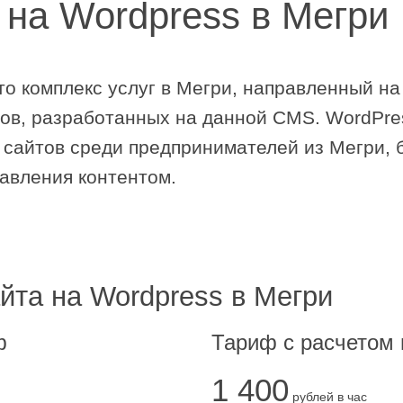
 на Wordpress в Мегри
то комплекс услуг в Мегри, направленный н
тов, разработанных на данной CMS. WordPre
сайтов cреди предпринимателей из Мегри, б
равления контентом.
йта на Wordpress в Мегри
ф
Тариф с расчетом 
1 400
рублей в час