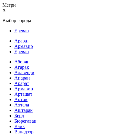
Мегри
X
Выбор города
Ереван
Арарат
Армавир
Ереван
Абовян
Агарак
Алаверди
Апаран
Арарат
Армавир
Арташат
Артик
Ахтала
Аштарак
Берд
Бюрегаван
Вайк
Ванадзор