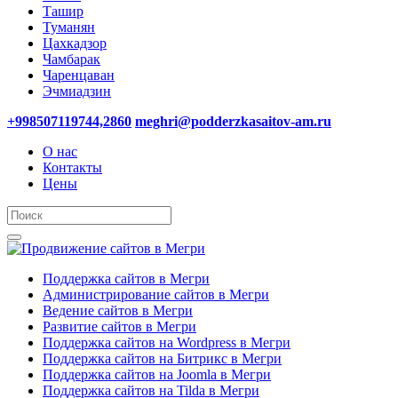
Ташир
Туманян
Цахкадзор
Чамбарак
Чаренцаван
Эчмиадзин
+998507119744,2860
meghri@podderzkasaitov-am.ru
О нас
Контакты
Цены
Поддержка сайтов в Мегри
Администрирование сайтов в Мегри
Ведение сайтов в Мегри
Развитие сайтов в Мегри
Поддержка сайтов на Wordpress в Мегри
Поддержка сайтов на Битрикс в Мегри
Поддержка сайтов на Joomla в Мегри
Поддержка сайтов на Tilda в Мегри