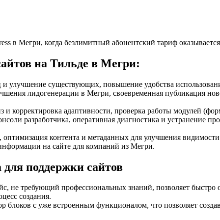
press в Мегри, когда безлимитный абонентский тариф оказывает
сайтов на Тильде в Мегри:
ц и улучшение существующих, повышение удобства использовани
учшения лидогенерации в Мегри, своевременная публикация ново
з и корректировка адаптивности, проверка работы модулей (фор
консоли разработчика, оперативная диагностика и устранение пр
оптимизация контента и метаданных для улучшения видимости 
нформации на сайте для компаний из Мегри.
а для поддержки сайтов
с, не требующий профессиональных знаний, позволяет быстро ос
оцесс создания.
ор блоков с уже встроенным функционалом, что позволяет создава