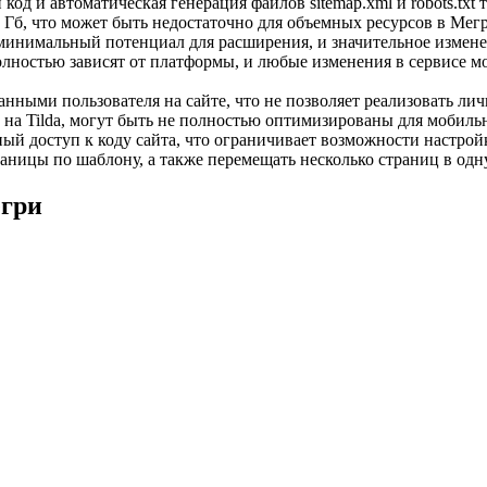
од и автоматическая генерация файлов sitemap.xml и robots.txt
 Гб, что может быть недостаточно для объемных ресурсов в Мег
инимальный потенциал для расширения, и значительное изменен
олностью зависят от платформы, и любые изменения в сервисе мо
анными пользователя на сайте, что не позволяет реализовать ли
на Tilda, могут быть не полностью оптимизированы для мобиль
ный доступ к коду сайта, что ограничивает возможности настро
раницы по шаблону, а также перемещать несколько страниц в од
егри