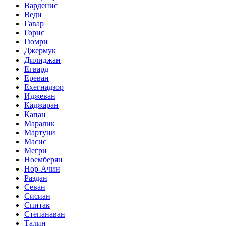
Варденис
Веди
Гавар
Горис
Гюмри
Джермук
Дилиджан
Егвард
Ереван
Ехегнадзор
Иджеван
Каджаран
Капан
Маралик
Мартуни
Масис
Мегри
Ноемберян
Нор-Ачин
Раздан
Севан
Сисиан
Спитак
Степанаван
Талин