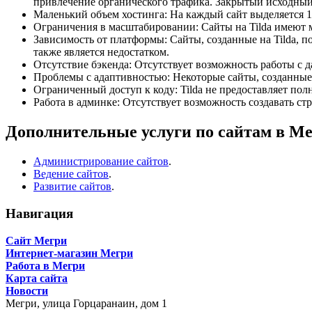
привлечение органического трафика. Закрытый исходный к
Маленький объем хостинга: На каждый сайт выделяется 1
Ограничения в масштабировании: Сайты на Tilda имеют м
Зависимость от платформы: Сайты, созданные на Tilda, п
также является недостатком.
Отсутствие бэкенда: Отсутствует возможность работы с д
Проблемы с адаптивностью: Некоторые сайты, созданные 
Ограниченный доступ к коду: Tilda не предоставляет пол
Работа в админке: Отсутствует возможность создавать ст
Дополнительные услуги по сайтам в М
Администрирование сайтов
.
Ведение сайтов
.
Развитие сайтов
.
Навигация
Сайт Мегри
Интернет-магазин Мегри
Работа в Мегри
Карта сайта
Новости
Мегри,
улица Горцаранаин, дом 1