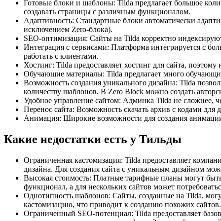
Готовые блоки и шаблоны: Tilda предлагает большое колич
создавать страницы с различным функционалом.
Адаптивность: Стандартные блоки автоматически адаптир
исключением Zero-блока).
SEO-оптимизация: Сайты на Tilda корректно индексируют
Интеграция с сервисами: Платформа интегрируется с бол
работать с клиентами.
Хостинг: Tilda предоставляет хостинг для сайта, поэтому
Обучающие материалы: Tilda предлагает много обучающи
Возможность создания уникального дизайна: Tilda позво
количеству шаблонов. В Zero Block можно создать авторс
Удобное управление сайтом: Админка Tilda не сложнее, ч
Перенос сайта: Возможность скачать архив с кодами для 
Анимация: Широкие возможности для создания анимаци
Какие недостатки есть у Тильды
Ограниченная кастомизация: Tilda предоставляет компан
дизайна. Для создания сайта с уникальным дизайном мож
Высокая стоимость: Платные тарифные планы могут быть
функционал, а для нескольких сайтов может потребовать
Однотипность шаблонов: Сайты, созданные на Tilda, могу
кастомизацию, что приводит к созданию похожих сайтов.
Ограниченный SEO-потенциал: Tilda предоставляет базо