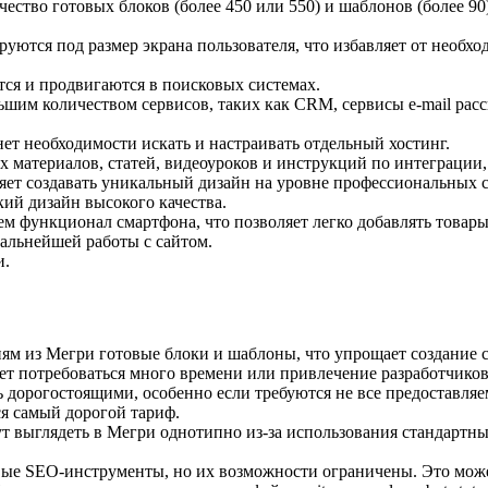
ество готовых блоков (более 450 или 550) и шаблонов (более 90
уются под размер экрана пользователя, что избавляет от необхо
ся и продвигаются в поисковых системах.
ьшим количеством сервисов, таких как CRM, сервисы e-mail рас
 нет необходимости искать и настраивать отдельный хостинг.
х материалов, статей, видеоуроков и инструкций по интеграции
ляет создавать уникальный дизайн на уровне профессиональных
кий дизайн высокого качества.
ем функционал смартфона, что позволяет легко добавлять товары,
дальнейшей работы с сайтом.
и.
иям из Мегри готовые блоки и шаблоны, что упрощает создание 
ет потребоваться много времени или привлечение разработчиков
 дорогостоящими, особенно если требуются не все предоставл
ся самый дорогой тариф.
т выглядеть в Мегри однотипно из-за использования стандартны
вые SEO-инструменты, но их возможности ограничены. Это може