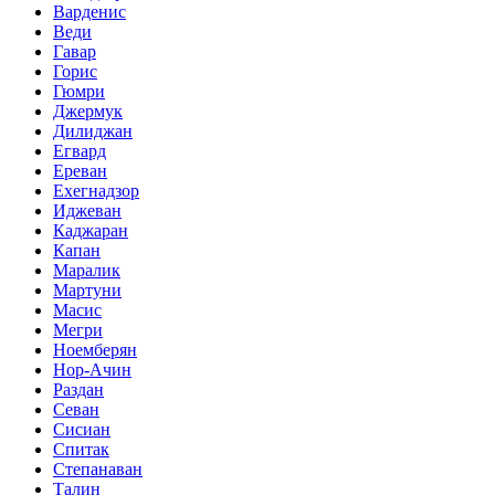
Варденис
Веди
Гавар
Горис
Гюмри
Джермук
Дилиджан
Егвард
Ереван
Ехегнадзор
Иджеван
Каджаран
Капан
Маралик
Мартуни
Масис
Мегри
Ноемберян
Нор-Ачин
Раздан
Севан
Сисиан
Спитак
Степанаван
Талин