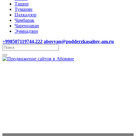
Ташир
Туманян
Цахкадзор
Чамбарак
Чаренцаван
Эчмиадзин
+998507119744,222
abovyan@podderzkasaitov-am.ru
Поддержка сайтов,
администрирование, ведение
и развитие сайтов в Абовяне