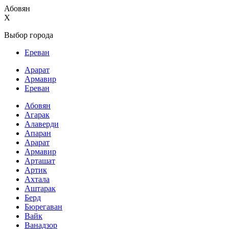
Абовян
X
Выбор города
Ереван
Арарат
Армавир
Ереван
Абовян
Агарак
Алаверди
Апаран
Арарат
Армавир
Арташат
Артик
Ахтала
Аштарак
Берд
Бюрегаван
Вайк
Ванадзор