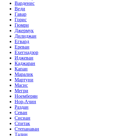
Варденис
Веди
Гавар
Горис
Гюмри
Джермук
Дилиджан
Егвард
Ереван
Ехегнадзор
Иджеван
Каджаран
Капан
Маралик
Мартуни
Масис
Мегри
Ноемберян
Нор-Ачин
Раздан
Севан
Сисиан
Спитак
Степанаван
Талин