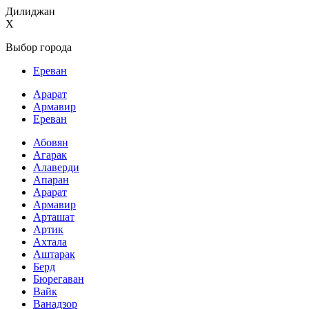
Дилиджан
X
Выбор города
Ереван
Арарат
Армавир
Ереван
Абовян
Агарак
Алаверди
Апаран
Арарат
Армавир
Арташат
Артик
Ахтала
Аштарак
Берд
Бюрегаван
Вайк
Ванадзор