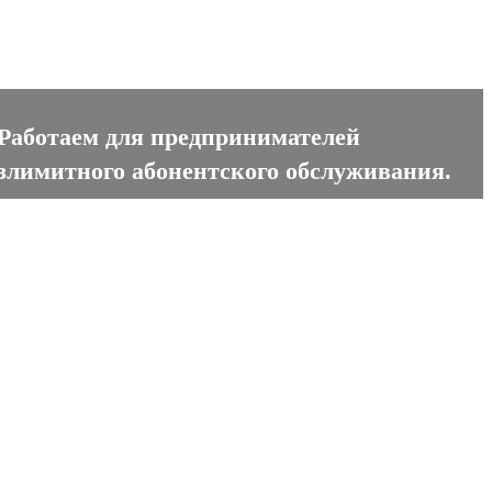
сайтов в Дилиджане
 Работаем для предпринимателей
езлимитного абонентского обслуживания.