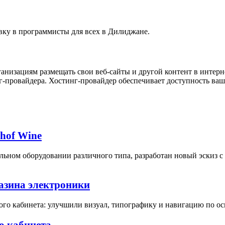
вку в программисты для всех в Дилиджане.
ганизациям размещать свои веб-сайты и другой контент в интер
нг-провайдера. Хостинг-провайдер обеспечивает доступность ваш
bhof Wine
ьном оборудовании различного типа, разработан новый эскиз 
газина электроники
ого кабинета: улучшили визуал, типографику и навигацию по о
о кабинета