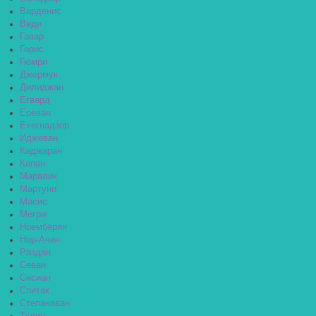
Варденис
Веди
Гавар
Горис
Гюмри
Джермук
Дилиджан
Егвард
Ереван
Ехегнадзор
Иджеван
Каджаран
Капан
Маралик
Мартуни
Масис
Мегри
Ноемберян
Нор-Ачин
Раздан
Севан
Сисиан
Спитак
Степанаван