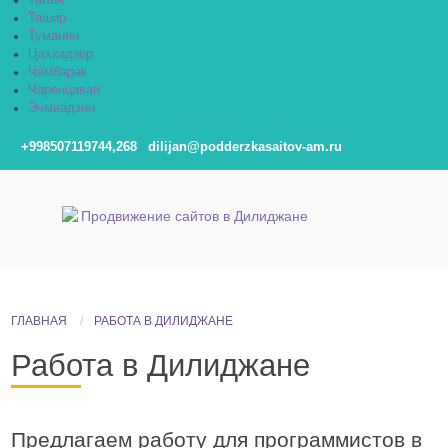
Талин
Ташир
Туманян
Цахкадзор
Чамбарак
Чаренцаван
Эчмиадзин
+998507119744,268
dilijan@podderzkasaitov-am.ru
ГЛАВНАЯ
РАБОТА В ДИЛИДЖАНЕ
Работа в Дилиджане
Предлагаем работу для программистов в