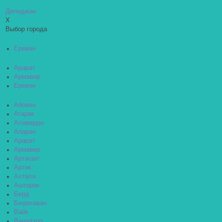
Дилиджан
X
Выбор города
Ереван
Арарат
Армавир
Ереван
Абовян
Агарак
Алаверди
Апаран
Арарат
Армавир
Арташат
Артик
Ахтала
Аштарак
Берд
Бюрегаван
Вайк
Ванадзор