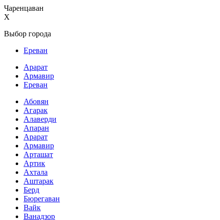
Чаренцаван
X
Выбор города
Ереван
Арарат
Армавир
Ереван
Абовян
Агарак
Алаверди
Апаран
Арарат
Армавир
Арташат
Артик
Ахтала
Аштарак
Берд
Бюрегаван
Вайк
Ванадзор