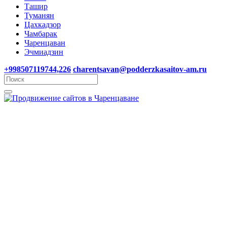
Ташир
Туманян
Цахкадзор
Чамбарак
Чаренцаван
Эчмиадзин
+998507119744,226
charentsavan@podderzkasaitov-am.ru
Поддержка сайтов,
администрирование, ведение
и развитие сайтов в
Чаренцаване