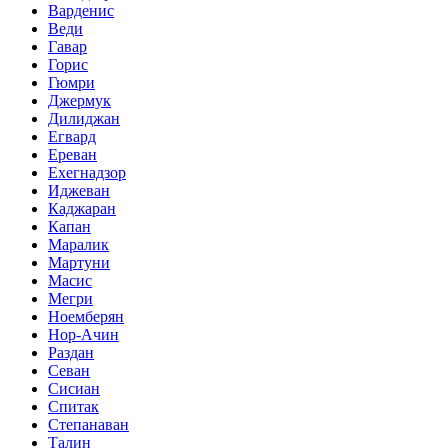
Варденис
Веди
Гавар
Горис
Гюмри
Джермук
Дилиджан
Егвард
Ереван
Ехегнадзор
Иджеван
Каджаран
Капан
Маралик
Мартуни
Масис
Мегри
Ноемберян
Нор-Ачин
Раздан
Севан
Сисиан
Спитак
Степанаван
Талин