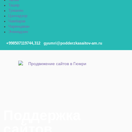
Талин
Ташир
Туманян
Цахкадзор
Чамбарак
Чаренцаван
Эчмиадзин
+998507119744,312
gyumri@podderzkasaitov-am.ru
Поддержка
сайтов,