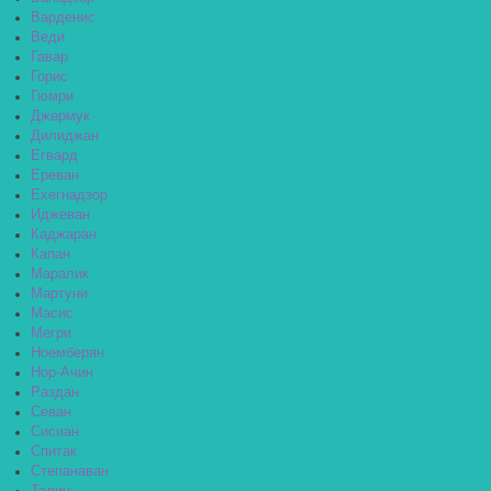
Варденис
Веди
Гавар
Горис
Гюмри
Джермук
Дилиджан
Егвард
Ереван
Ехегнадзор
Иджеван
Каджаран
Капан
Маралик
Мартуни
Масис
Мегри
Ноемберян
Нор-Ачин
Раздан
Севан
Сисиан
Спитак
Степанаван