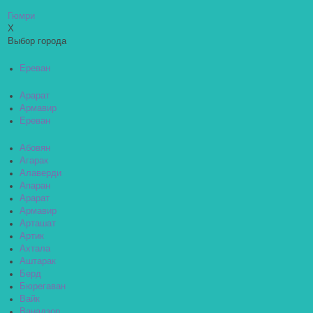
Гюмри
X
Выбор города
Ереван
Арарат
Армавир
Ереван
Абовян
Агарак
Алаверди
Апаран
Арарат
Армавир
Арташат
Артик
Ахтала
Аштарак
Берд
Бюрегаван
Вайк
Ванадзор