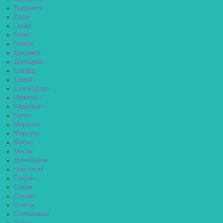
Варденис
Веди
Гавар
Горис
Гюмри
Джермук
Дилиджан
Егвард
Ереван
Ехегнадзор
Иджеван
Каджаран
Капан
Маралик
Мартуни
Масис
Мегри
Ноемберян
Нор-Ачин
Раздан
Севан
Сисиан
Спитак
Степанаван