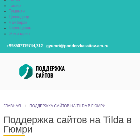
Талин
Ташир
Туманян
Цахкадзор
Чамбарак
Чаренцаван
Эчмиадзин
+998507119744,312
gyumri@podderzkasaitov-am.ru
ГЛАВНАЯ
ПОДДЕРЖКА САЙТОВ НА TILDA В ГЮМРИ
Поддержка сайтов на Tilda в
Гюмри