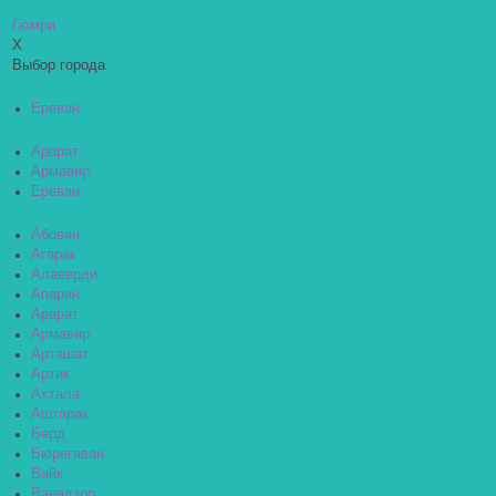
Гюмри
X
Выбор города
Ереван
Арарат
Армавир
Ереван
Абовян
Агарак
Алаверди
Апаран
Арарат
Армавир
Арташат
Артик
Ахтала
Аштарак
Берд
Бюрегаван
Вайк
Ванадзор