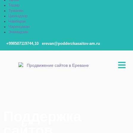
Талин
Ташир
Туманян
Цахкадзор
Чамбарак
Чаренцаван
Эчмиадзин
+998507119744,10
erevan@podderzkasaitov-am.ru
Поддержка
сайтов,