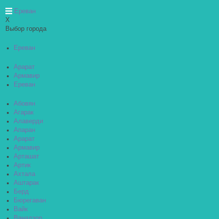
Ереван
X
Выбор города
Ереван
Арарат
Армавир
Ереван
Абовян
Агарак
Алаверди
Апаран
Арарат
Армавир
Арташат
Артик
Ахтала
Аштарак
Берд
Бюрегаван
Вайк
Ванадзор