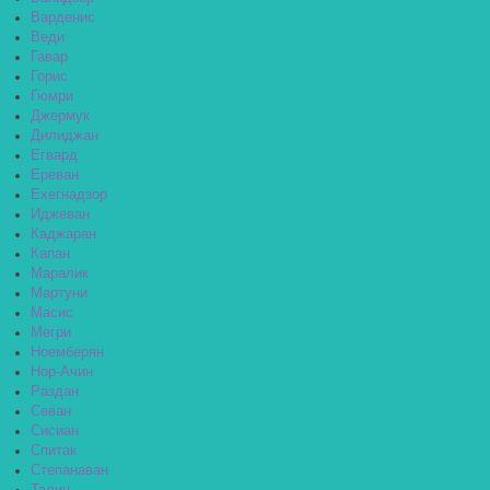
Варденис
Веди
Гавар
Горис
Гюмри
Джермук
Дилиджан
Егвард
Ереван
Ехегнадзор
Иджеван
Каджаран
Капан
Маралик
Мартуни
Масис
Мегри
Ноемберян
Нор-Ачин
Раздан
Севан
Сисиан
Спитак
Степанаван