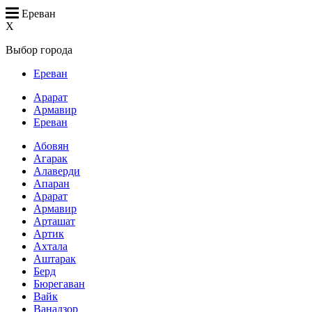
Ереван
X
Выбор города
Ереван
Арарат
Армавир
Ереван
Абовян
Агарак
Алаверди
Апаран
Арарат
Армавир
Арташат
Артик
Ахтала
Аштарак
Берд
Бюрегаван
Вайк
Ванадзор