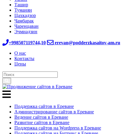
Ташир
Туманян
Цахкадзор
Чамбарак
Чаренцаван
Эчмиадзин
+998507119744,10
erevan@podderzkasaitov-am.ru
О нас
Контакты
Цены
Поддержка сайтов в Ереване
Администрирование сайтов в Ереване
Ведение сайтов в Ереване
Развитие сайтов в Ереване
Поддержка сайтов на Wordpress в Ереване
Поддержка сайтов на Битрикс в Ереване