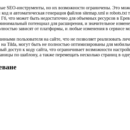
вые SEO-инструменты, но их возможности ограничены. Это може
од и автоматическая генерация файлов sitemap.xml и robots.txt
Гб, что может быть недостаточно для объемных ресурсов в Ерев
инимальный потенциал для расширения, и значительное изменен
олностью зависят от платформы, и любые изменения в сервисе мо
анными пользователя на сайте, что не позволяет реализовать ли
на Tilda, могут быть не полностью оптимизированы для мобиль
ный доступ к коду сайта, что ограничивает возможности настро
раницы по шаблону, а также перемещать несколько страниц в од
еване