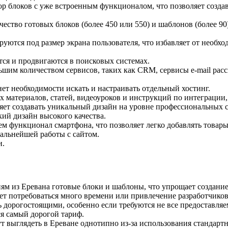
ор блоков с уже встроенным функционалом, что позволяет создава
ество готовых блоков (более 450 или 550) и шаблонов (более 90
уются под размер экрана пользователя, что избавляет от необхо
ся и продвигаются в поисковых системах.
ьшим количеством сервисов, таких как CRM, сервисы e-mail рас
 нет необходимости искать и настраивать отдельный хостинг.
х материалов, статей, видеоуроков и инструкций по интеграции
ляет создавать уникальный дизайн на уровне профессиональных
кий дизайн высокого качества.
ем функционал смартфона, что позволяет легко добавлять товары,
дальнейшей работы с сайтом.
и.
иям из Еревана готовые блоки и шаблоны, что упрощает создани
ет потребоваться много времени или привлечение разработчиков
 дорогостоящими, особенно если требуются не все предоставл
ся самый дорогой тариф.
т выглядеть в Ереване однотипно из-за использования стандарт