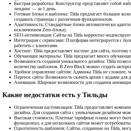
Быстрая разработка: Конструктор представляет собой наб
лендинг — за 1 день.
Готовые блоки и шаблоны: Tilda предлагает большое колич
создавать страницы с различным функционалом.
Адаптивность: Стандартные блоки автоматически адаптир
исключением Zero-блока).
SEO-оптимизация: Сайты на Tilda корректно индексируют
Интеграция с сервисами: Платформа интегрируется с бол
работать с клиентами.
Хостинг: Tilda предоставляет хостинг для сайта, поэтому
Обучающие материалы: Tilda предлагает много обучающи
Возможность создания уникального дизайна: Tilda позво
количеству шаблонов. В Zero Block можно создать авторс
Удобное управление сайтом: Админка Tilda не сложнее, ч
Перенос сайта: Возможность скачать архив с кодами для 
Анимация: Широкие возможности для создания анимаци
Какие недостатки есть у Тильды
Ограниченная кастомизация: Tilda предоставляет компан
дизайна. Для создания сайта с уникальным дизайном мож
Высокая стоимость: Платные тарифные планы могут быть
функционал, а для нескольких сайтов может потребовать
Однотипность шаблонов: Сайты, созданные на Tilda, могу