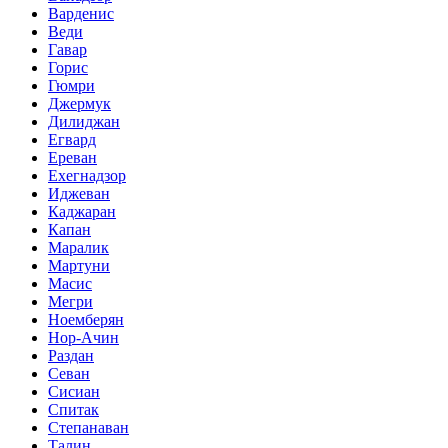
Варденис
Веди
Гавар
Горис
Гюмри
Джермук
Дилиджан
Егвард
Ереван
Ехегнадзор
Иджеван
Каджаран
Капан
Маралик
Мартуни
Масис
Мегри
Ноемберян
Нор-Ачин
Раздан
Севан
Сисиан
Спитак
Степанаван
Талин