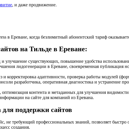
звитие
, и даже продвижение.
ress в Ереване, когда безлимитный абонентский тариф оказывае
сайтов на Тильде в Ереване:
ц и улучшение существующих, повышение удобства использования
учшения лидогенерации в Ереване, своевременная публикация но
з и корректировка адаптивности, проверка работы модулей (фор
консоли разработчика, оперативная диагностика и устранение пр
оптимизация контента и метаданных для улучшения видимости 
нформации на сайте для компаний из Еревана.
а для поддержки сайтов
с, не требующий профессиональных знаний, позволяет быстро ос
оцесс создания.