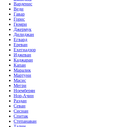
Варденис
Веди
Гавар
Горис
Гюмри
Джермук
Дилиджан
Егвард
Ереван
Ехегнадзор
Иджеван
Каджаран
Капан
Маралик
Мартуни
Масис
Мегри
Ноемберян
Нор-Ачин
Раздан
Севан
Сисиан
Спитак
Степанаван
Талин