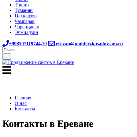
Ташир
Туманян
Цахкадзор
Чамбарак
Чаренцаван
Эчмиадзин
+998507119744,10
erevan@podderzkasaitov-am.ru
Главная
О нас
Контакты
Контакты в Ереване