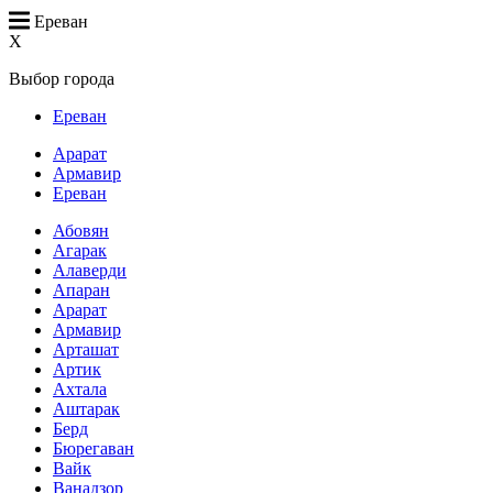
Ереван
X
Выбор города
Ереван
Арарат
Армавир
Ереван
Абовян
Агарак
Алаверди
Апаран
Арарат
Армавир
Арташат
Артик
Ахтала
Аштарак
Берд
Бюрегаван
Вайк
Ванадзор