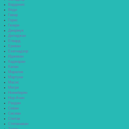
Варденис
Веди
Гавар
Горис
Гюмри
Джермук
Дилиджан
Егвард
Ереван
Ехегнадзор
Иджеван
Каджаран
Капан
Маралик
Мартуни
Масис
Мегри
Ноемберян
Нор-Ачин
Раздан
Севан
Сисиан
Спитак
Степанаван