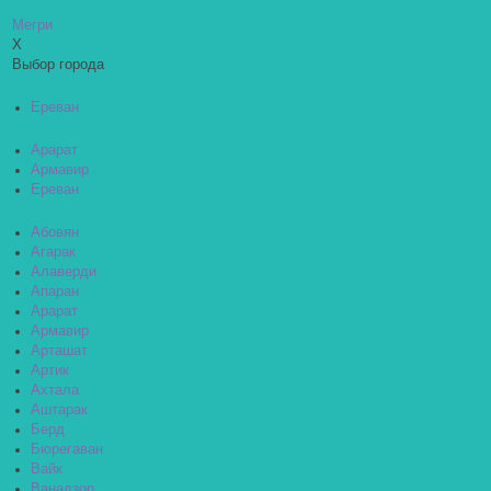
Мегри
X
Выбор города
Ереван
Арарат
Армавир
Ереван
Абовян
Агарак
Алаверди
Апаран
Арарат
Армавир
Арташат
Артик
Ахтала
Аштарак
Берд
Бюрегаван
Вайк
Ванадзор