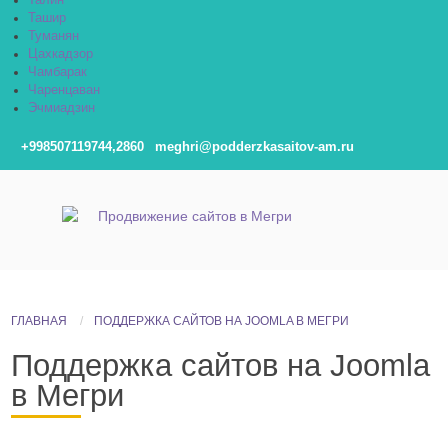
Талин
Ташир
Туманян
Цахкадзор
Чамбарак
Чаренцаван
Эчмиадзин
+998507119744,2860
meghri@podderzkasaitov-am.ru
ГЛАВНАЯ
ПОДДЕРЖКА САЙТОВ НА JOOMLA В МЕГРИ
Поддержка сайтов на Joomla
в Мегри