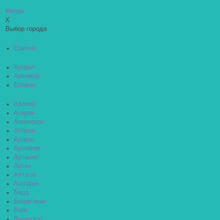
Мегри
X
Выбор города
Ереван
Арарат
Армавир
Ереван
Абовян
Агарак
Алаверди
Апаран
Арарат
Армавир
Арташат
Артик
Ахтала
Аштарак
Берд
Бюрегаван
Вайк
Ванадзор