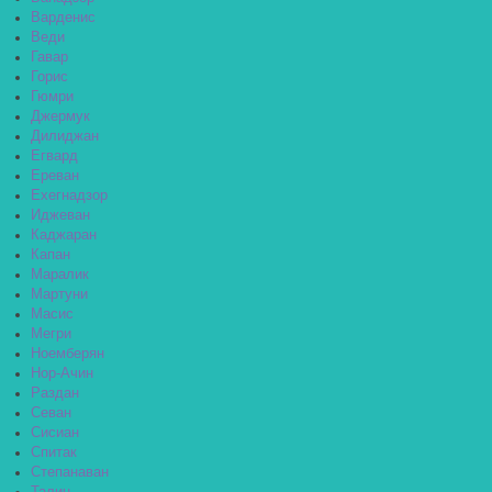
Варденис
Веди
Гавар
Горис
Гюмри
Джермук
Дилиджан
Егвард
Ереван
Ехегнадзор
Иджеван
Каджаран
Капан
Маралик
Мартуни
Масис
Мегри
Ноемберян
Нор-Ачин
Раздан
Севан
Сисиан
Спитак
Степанаван