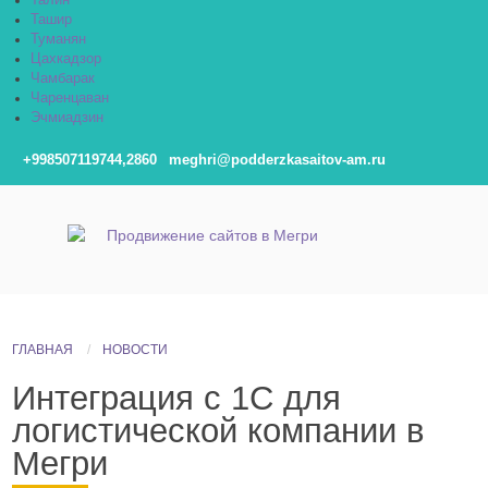
Талин
Ташир
Туманян
Цахкадзор
Чамбарак
Чаренцаван
Эчмиадзин
+998507119744,2860
meghri@podderzkasaitov-am.ru
ГЛАВНАЯ
НОВОСТИ
Интеграция с 1С для
логистической компании в
Мегри