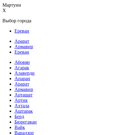
Мартуни
X
Выбор города
Ереван
Арарат
Армавир
Ереван
Абовян
Агарак
Алаверди
Апаран
Арарат
Армавир
Арташат
Артик
Ахтала
Аштарак
Берд
Бюрегаван
Вайк
Ванадзор