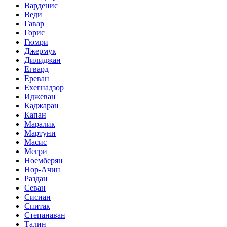
Варденис
Веди
Гавар
Горис
Гюмри
Джермук
Дилиджан
Егвард
Ереван
Ехегнадзор
Иджеван
Каджаран
Капан
Маралик
Мартуни
Масис
Мегри
Ноемберян
Нор-Ачин
Раздан
Севан
Сисиан
Спитак
Степанаван
Талин