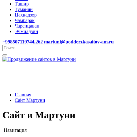
Ташир
Туманян
Цахкадзор
Чамбарак
Чаренцаван
Эчмиадзин
+998507119744,262
martuni@podderzkasaitov-am.ru
Главная
Сайт Мартуни
Сайт в Мартуни
Навигация