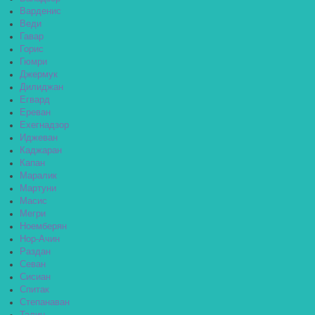
Варденис
Веди
Гавар
Горис
Гюмри
Джермук
Дилиджан
Егвард
Ереван
Ехегнадзор
Иджеван
Каджаран
Капан
Маралик
Мартуни
Масис
Мегри
Ноемберян
Нор-Ачин
Раздан
Севан
Сисиан
Спитак
Степанаван