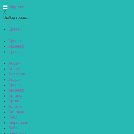
Мартуни
X
Выбор города
Ереван
Арарат
Армавир
Ереван
Абовян
Агарак
Алаверди
Апаран
Арарат
Армавир
Арташат
Артик
Ахтала
Аштарак
Берд
Бюрегаван
Вайк
Ванадзор