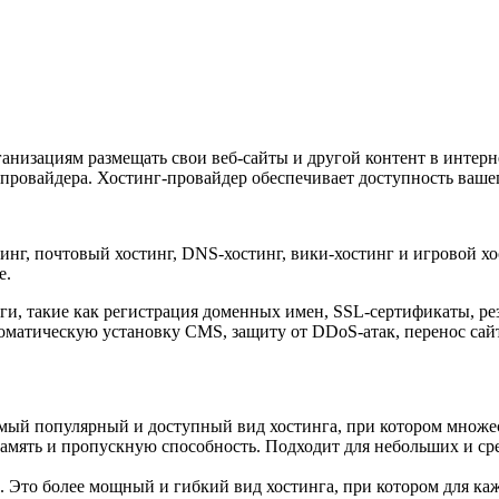
ганизациям размещать свои веб-сайты и другой контент в интер
г-провайдера. Хостинг-провайдер обеспечивает доступность вашег
нг, почтовый хостинг, DNS-хостинг, вики-хостинг и игровой х
е.
и, такие как регистрация доменных имен, SSL-сертификаты, ре
оматическую установку CMS, защиту от DDoS-атак, перенос сай
самый популярный и доступный вид хостинга, при котором множе
 память и пропускную способность. Подходит для небольших и с
Это более мощный и гибкий вид хостинга, при котором для каж