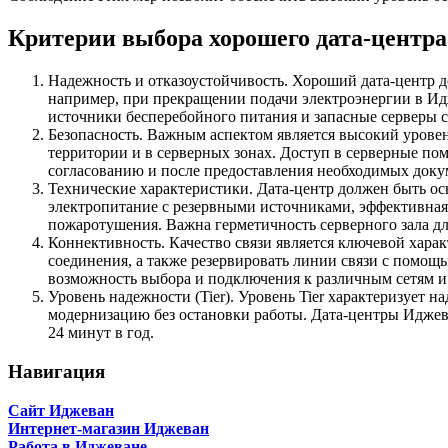
Критерии выбора хорошего дата-центра
Надежность и отказоустойчивость. Хороший дата-центр д
например, при прекращении подачи электроэнергии в Идж
источники бесперебойного питания и запасные серверы с
Безопасность. Важным аспектом является высокий урове
территории и в серверных зонах. Доступ в серверные п
согласованию и после предоставления необходимых доку
Технические характеристики. Дата-центр должен быть о
электропитание с резервными источниками, эффективная
пожаротушения. Важна герметичность серверного зала дл
Коннективность. Качество связи является ключевой хар
соединения, а также резервировать линии связи с помощь
возможность выбора и подключения к различным сетям и
Уровень надежности (Tier). Уровень Tier характеризует 
модернизацию без остановки работы. Дата-центры Иджева
24 минут в год.
Навигация
Сайт Иджеван
Интернет-магазин Иджеван
Работа в Иджеване