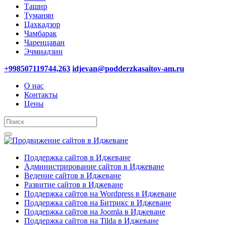
Ташир
Туманян
Цахкадзор
Чамбарак
Чаренцаван
Эчмиадзин
+998507119744,263
idjevan@podderzkasaitov-am.ru
О нас
Контакты
Цены
Поддержка сайтов в Иджеване
Администрирование сайтов в Иджеване
Ведение сайтов в Иджеване
Развитие сайтов в Иджеване
Поддержка сайтов на Wordpress в Иджеване
Поддержка сайтов на Битрикс в Иджеване
Поддержка сайтов на Joomla в Иджеване
Поддержка сайтов на Tilda в Иджеване