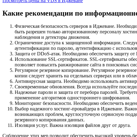
Посмотреть цены на VDS в Иджеване
Какие рекомендации по информационно
Физическая безопасность серверов в Иджеване. Необходи
быть разрешен только авторизованному персоналу хости
наблюдения и детекторы движения.
Ограничение доступа к защищенной информации. Следует
аутентификации по паролю, аутентификацию с использов
Защита от DDoS-атак. Необходимо обеспечить защиту от 
Использование SSL-сертификатов. SSL-сертификаты обе
позволяет повысить ранжирование сайта в поисковых сис
Регулярное резервное копирование. Регулярное резервно
копии следует хранить на отдельных серверах или в обла
Антивирусная защита. Необходимо использовать антивир
Своевременные обновления. Всегда используйте последн
Надежные пароли и защита от перебора паролей. Требует
применение алгоритмов одностороннего шифрования.
Мониторинг безопасности. Необходимо обеспечить веден
Выбор надежного хостинг-провайдера в Иджеване. Важно
возникающих проблем, круглосуточную сервисную поддер
резервного копирования данных.
Изоляция услуг. Важна изоляция файлов друг от друга.
Соблюдение этих мер позволит обеспечить высокий уровень без