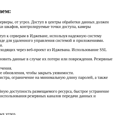
аем:
ерверы, от угроз. Доступ в центры обработки данных должен
ки шкафов, контролируемые точки доступа, камеры
уп к серверам в Иджеване, используя надежную систему
де для удаленного управления системой и приложениями.
а.
одящих через веб-проект из Иджевана. Использование SSL
новить данные в случае их потери или повреждения. Резервные
ечения.
 обновления, чтобы закрыть уязвимости.
гистра, ограничение на минимальную длину паролей, а также
йную доступность размещаемого ресурса, быстрое устранение
использования резервных каналов передачи данных и
ых угроз.