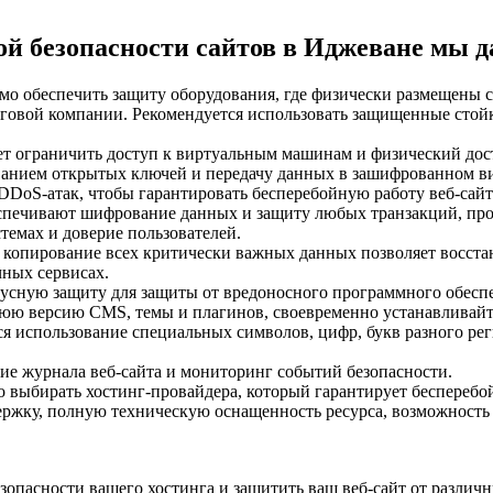
й безопасности сайтов в Иджеване мы д
мо обеспечить защиту оборудования, где физически размещены с
нговой компании. Рекомендуется использовать защищенные стой
 ограничить доступ к виртуальным машинам и физический дост
анием открытых ключей и передачу данных в зашифрованном ви
DDoS-атак, чтобы гарантировать бесперебойную работу веб-сайт
спечивают шифрование данных и защиту любых транзакций, прох
темах и доверие пользователей.
е копирование всех критически важных данных позволяет восста
чных сервисах.
усную защиту для защиты от вредоносного программного обесп
юю версию CMS, темы и плагинов, своевременно устанавливайте
ся использование специальных символов, цифр, букв разного ре
ие журнала веб-сайта и мониторинг событий безопасности.
 выбирать хостинг-провайдера, который гарантирует бесперебо
жку, полную техническую оснащенность ресурса, возможность 
опасности вашего хостинга и защитить ваш веб-сайт от различн