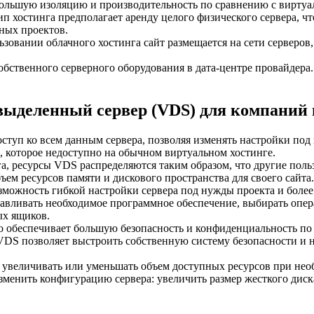
ольшую изоляцию и производительность по сравнению с виртуа
тип хостинга предполагает аренду целого физического сервера, 
ных проектов.
ьзовании облачного хостинга сайт размещается на сети серверо
собственного серверного оборудования в дата-центре провайдера.
ыделенный сервер (VDS) для компаний 
ступ ко всем данным сервера, позволяя изменять настройки под
, которое недоступно на обычном виртуальном хостинге.
а, ресурсы VDS распределяются таким образом, что другие поль
ем ресурсов памяти и дискового пространства для своего сайта.
зможность гибкой настройки сервера под нужды проекта и более 
авливать необходимое программное обеспечение, выбирать опера
ых ящиков.
о обеспечивает большую безопасность и конфиденциальность п
DS позволяет выстроить собственную систему безопасности и н
увеличивать или уменьшать объем доступных ресурсов при необ
изменить конфигурацию сервера: увеличить размер жесткого диск