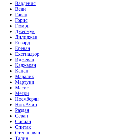
Варденис
Веди
Гавар
Горис
Гюмри
Джермук
Дилиджан
Егвард
Ереван
Ехегнадзор
Иджеван
Каджаран
Капан
Маралик
Мартуни
Масис
Мегри
Ноемберян
Нор-Ачин
Раздан
Севан
Сисиан
Спитак
Степанаван
Талин