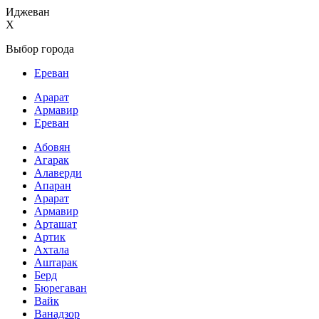
Иджеван
X
Выбор города
Ереван
Арарат
Армавир
Ереван
Абовян
Агарак
Алаверди
Апаран
Арарат
Армавир
Арташат
Артик
Ахтала
Аштарак
Берд
Бюрегаван
Вайк
Ванадзор