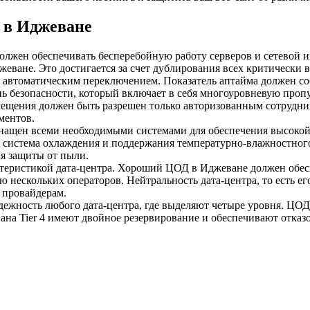
 в Иджеване
олжен обеспечивать бесперебойную работу серверов и сетевой и
еване. Это достигается за счет дублирования всех критически в
 автоматическим переключением. Показатель аптайма должен со
нь безопасности, который включает в себя многоуровневую проп
омещения должен быть разрешен только авторизованным сотрудн
ментов.
снащен всеми необходимыми системами для обеспечения высокой
 система охлаждения и поддержания температурно-влажностного
я защиты от пыли.
актеристикой дата-центра. Хороший ЦОД в Иджеване должен обе
ю нескольких операторов. Нейтральность дата-центра, то есть ег
 провайдерам.
надежность любого дата-центра, где выделяют четыре уровня. ЦО
на Tier 4 имеют двойное резервирование и обеспечивают отказо