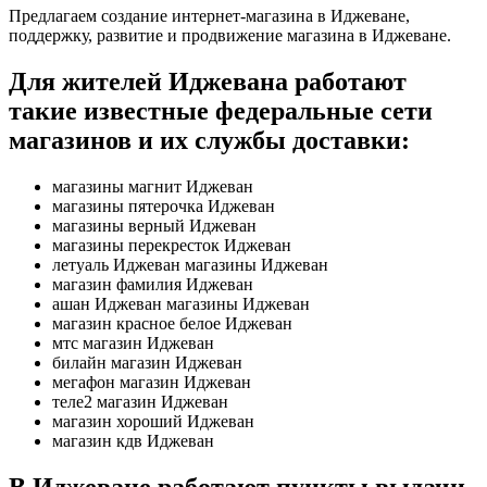
Предлагаем создание интернет-магазина в Иджеване,
поддержку, развитие и продвижение магазина в Иджеване.
Для жителей Иджевана работают
такие известные федеральные сети
магазинов и их службы доставки:
магазины магнит Иджеван
магазины пятерочка Иджеван
магазины верный Иджеван
магазины перекресток Иджеван
летуаль Иджеван магазины Иджеван
магазин фамилия Иджеван
ашан Иджеван магазины Иджеван
магазин красное белое Иджеван
мтс магазин Иджеван
билайн магазин Иджеван
мегафон магазин Иджеван
теле2 магазин Иджеван
магазин хороший Иджеван
магазин кдв Иджеван
В Иджеване
работают пункты выдачи