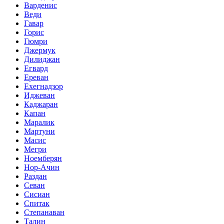
Варденис
Веди
Гавар
Горис
Гюмри
Джермук
Дилиджан
Егвард
Ереван
Ехегнадзор
Иджеван
Каджаран
Капан
Маралик
Мартуни
Масис
Мегри
Ноемберян
Нор-Ачин
Раздан
Севан
Сисиан
Спитак
Степанаван
Талин