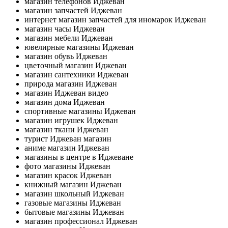
магазин телефонов Иджеван
магазин запчастей Иджеван
интернет магазин запчастей для иномарок Иджеван
магазин часы Иджеван
магазин мебели Иджеван
ювелирные магазины Иджеван
магазин обувь Иджеван
цветочный магазин Иджеван
магазин сантехники Иджеван
природа магазин Иджеван
магазин Иджеван видео
магазин дома Иджеван
спортивные магазины Иджеван
магазин игрушек Иджеван
магазин ткани Иджеван
турист Иджеван магазин
аниме магазин Иджеван
магазины в центре в Иджеване
фото магазины Иджеван
магазин красок Иджеван
книжный магазин Иджеван
магазин школьный Иджеван
газовые магазины Иджеван
бытовые магазины Иджеван
магазин профессионал Иджеван