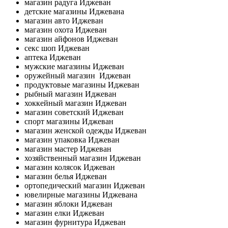
магазин радуга Иджеван
детские магазины Иджевана
магазин авто Иджеван
магазин охота Иджеван
магазин айфонов Иджеван
секс шоп Иджеван
аптека Иджеван
мужские магазины Иджеван
оружейный магазин Иджеван
продуктовые магазины Иджеван
рыбный магазин Иджеван
хоккейный магазин Иджеван
магазин советский Иджеван
спорт магазины Иджеван
магазин женской одежды Иджеван
магазин упаковка Иджеван
магазин мастер Иджеван
хозяйственный магазин Иджеван
магазин колясок Иджеван
магазин белья Иджеван
ортопедический магазин Иджеван
ювелирные магазины Иджевана
магазин яблоки Иджеван
магазин елки Иджеван
магазин фурнитура Иджеван