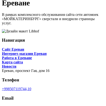
Ереване
Пример
В рамках комплексного обслуживания сайта сети автомоек
«МОЙКАТЕРИНБУРГ» сверстали и внедрили страницы
разработки
услуг.
верстки
и
Навигация
внедрения
страницы
Сайт Ереван
услуг
Интернет-магазин Ереван
Работа в Ереване
Карта сайта
Новости
Ереван,
проспект Гая, дом 16
Телефон
+998507119744,10
Email