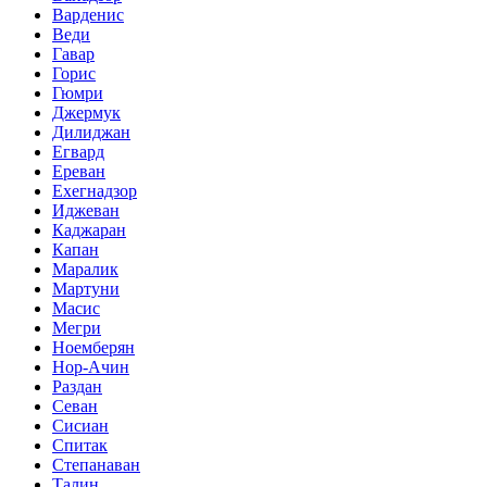
Варденис
Веди
Гавар
Горис
Гюмри
Джермук
Дилиджан
Егвард
Ереван
Ехегнадзор
Иджеван
Каджаран
Капан
Маралик
Мартуни
Масис
Мегри
Ноемберян
Нор-Ачин
Раздан
Севан
Сисиан
Спитак
Степанаван
Талин