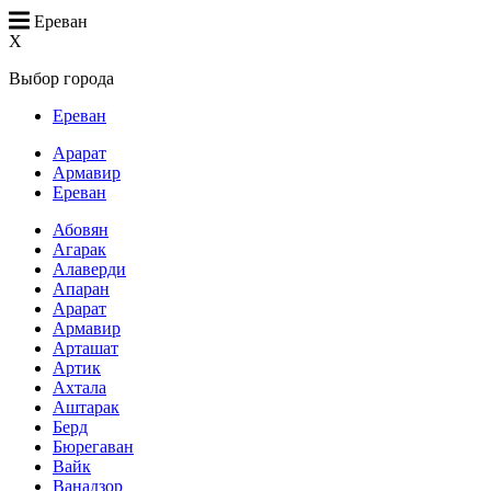
Ереван
X
Выбор города
Ереван
Арарат
Армавир
Ереван
Абовян
Агарак
Алаверди
Апаран
Арарат
Армавир
Арташат
Артик
Ахтала
Аштарак
Берд
Бюрегаван
Вайк
Ванадзор