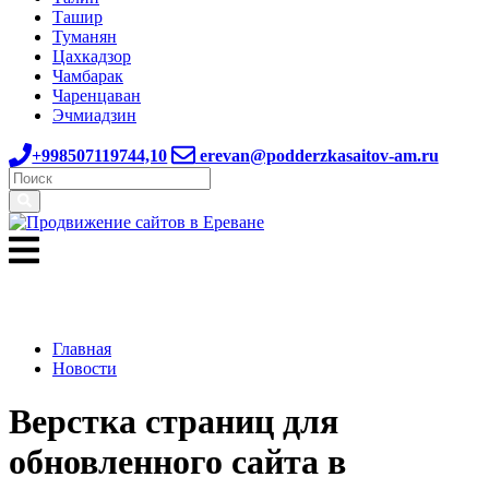
Ташир
Туманян
Цахкадзор
Чамбарак
Чаренцаван
Эчмиадзин
+998507119744,10
erevan@podderzkasaitov-am.ru
Главная
Новости
Верстка страниц для
обновленного сайта в