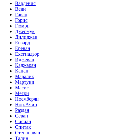
Варденис
Веди
Гавар
Горис
Гюмри
Джермук
Дилиджан
Егвард
Ереван
Ехегнадзор
Иджеван
Каджаран
Капан
Маралик
Мартуни
Масис
Мегри
Ноемберян
Нор-Ачин
Раздан
Севан
Сисиан
Спитак
Степанаван
Талин