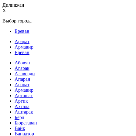
Дилиджан
X
Выбор города
Ереван
Арарат
Армавир
Ереван
Абовян
Агарак
Алаверди
Апаран
Арарат
Армавир
Арташат
Артик
Ахтала
Аштарак
Берд
Бюрегаван
Вайк
Ванадзор