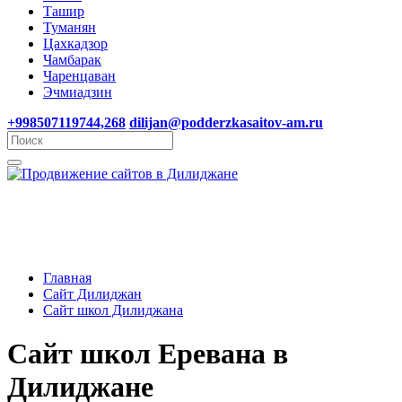
Ташир
Туманян
Цахкадзор
Чамбарак
Чаренцаван
Эчмиадзин
+998507119744,268
dilijan@podderzkasaitov-am.ru
Главная
Сайт Дилиджан
Сайт школ Дилиджана
Сайт школ Еревана в
Дилиджане