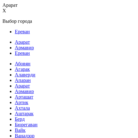
Арарат
X
Выбор города
Ереван
Арарат
Армавир
Ереван
Абовян
Агарак
Алаверди
Апаран
Арарат
Армавир
Арташат
Артик
Ахтала
Аштарак
Берд
Бюрегаван
Вайк
Ванадзор