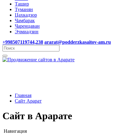
Ташир
Туманян
Цахкадзор
Чамбарак
Чаренцаван
Эчмиадзин
+998507119744,238
ararat@podderzkasaitov-am.ru
Главная
Сайт Арарат
Сайт в Арарате
Навигация