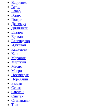
Варденис
Веди
Гавар
Горис
Гюмри
Джермук
Дилиджан
Егвард
Ереван
Ехегнадзор
Иджеван
Каджаран
Капан
Маралик
Мартуни
Масис
Мегри
Ноемберян
Нор-Ачин
Раздан
Севан
Сисиан
Спитак
Степанаван
Талин