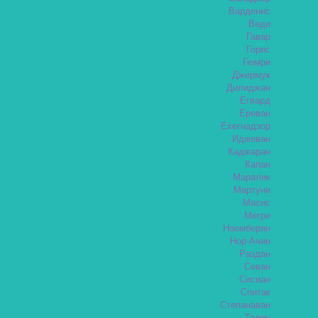
Варденис
Веди
Гавар
Горис
Гюмри
Джермук
Дилиджан
Егвард
Ереван
Ехегнадзор
Иджеван
Каджаран
Капан
Маралик
Мартуни
Масис
Мегри
Ноемберян
Нор-Ачин
Раздан
Севан
Сисиан
Спитак
Степанаван