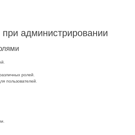
 при администрировании
олями
ей.
различных ролей.
ля пользователей.
ии.
.