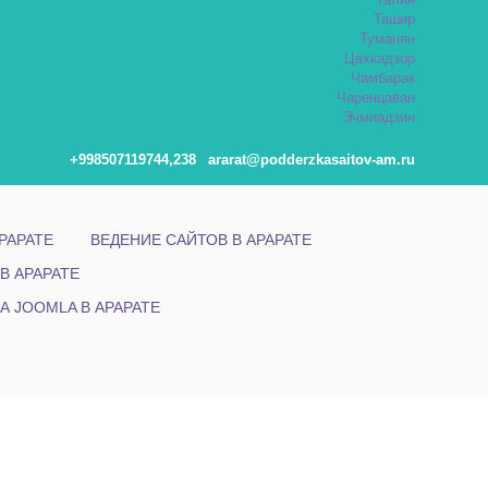
Талин
Ташир
Туманян
Цахкадзор
Чамбарак
Чаренцаван
Эчмиадзин
+998507119744,238
ararat@podderzkasaitov-am.ru
РАРАТЕ
ВЕДЕНИЕ САЙТОВ В АРАРАТЕ
В АРАРАТЕ
А JOOMLA В АРАРАТЕ