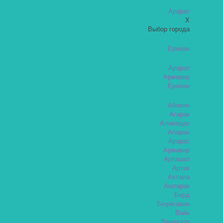
Арарат
X
Выбор города
Ереван
Арарат
Армавир
Ереван
Абовян
Агарак
Алаверди
Апаран
Арарат
Армавир
Арташат
Артик
Ахтала
Аштарак
Берд
Бюрегаван
Вайк
Ванадзор