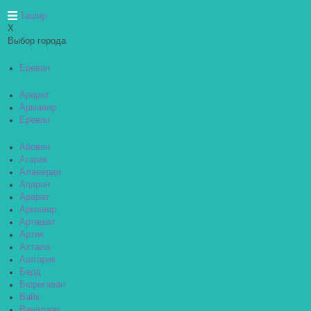
Ташир
X
Выбор города
Ереван
Арарат
Армавир
Ереван
Абовян
Агарак
Алаверди
Апаран
Арарат
Армавир
Арташат
Артик
Ахтала
Аштарак
Берд
Бюрегаван
Вайк
Ванадзор