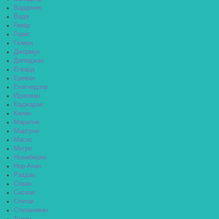
Варденис
Веди
Гавар
Горис
Гюмри
Джермук
Дилиджан
Егвард
Ереван
Ехегнадзор
Иджеван
Каджаран
Капан
Маралик
Мартуни
Масис
Мегри
Ноемберян
Нор-Ачин
Раздан
Севан
Сисиан
Спитак
Степанаван