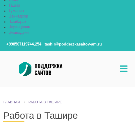
Талин
Ташир
Туманян
Цахкадзор
Чамбарак
Чаренцаван
Эчмиадзин
+998507119744,254
tashir@podderzkasaitov-am.ru
ГЛАВНАЯ
РАБОТА В ТАШИРЕ
Работа в Ташире