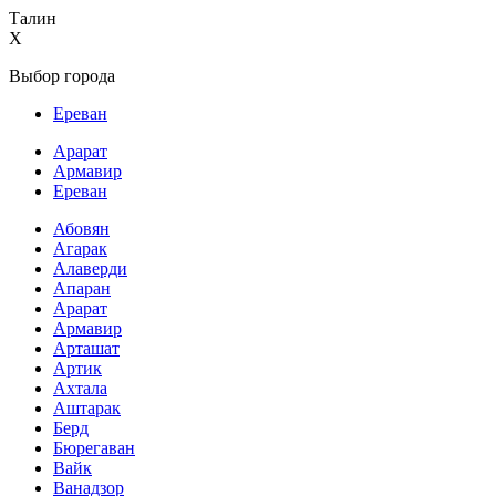
Талин
X
Выбор города
Ереван
Арарат
Армавир
Ереван
Абовян
Агарак
Алаверди
Апаран
Арарат
Армавир
Арташат
Артик
Ахтала
Аштарак
Берд
Бюрегаван
Вайк
Ванадзор