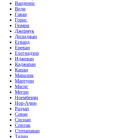
Варденис
Веди
Гавар
Горис
Гюмри
Джермук
Дилиджан
Егвард
Ереван
Ехегнадзор
Иджеван
Каджаран
Капан
Маралик
Мартуни
Масис
Мегри
Ноемберян
Нор-Ачин
Раздан
Севан
Сисиан
Спитак
Степанаван
Талин