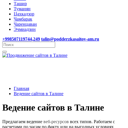
Ташир
Туманян
Цахкадзор
Чамбарак
Чаренцаван
Эчмиадзин
+998507119744,249
talin@podderzkasaitov-am.ru
Главная
Ведение сайтов в Талине
Ведение сайтов в Талине
Предлагаем ведение
веб-ресурсов
всех типов. Работаем с
расчетами по часам по факту или на выгодных условиях