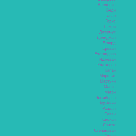
Варденис
Веди
Гавар
Горис
Гюмри
Джермук
Дилиджан
Егвард
Ереван
Ехегнадзор
Иджеван
Каджаран
Капан
Маралик
Мартуни
Масис
Мегри
Ноемберян
Нор-Ачин
Раздан
Севан
Сисиан
Спитак
Степанаван