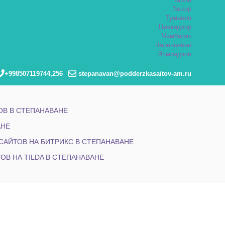
Талин
Ташир
Туманян
Цахкадзор
Чамбарак
Чаренцаван
Эчмиадзин
+998507119744,256
stepanavan@podderzkasaitov-am.ru
В В СТЕПАНАВАНЕ
АНЕ
САЙТОВ НА БИТРИКС В СТЕПАНАВАНЕ
ОВ НА TILDA В СТЕПАНАВАНЕ