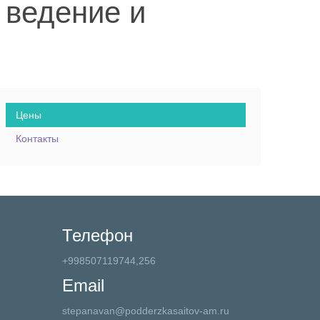
 ведение и
Цены
Контакты
Телефон
+998507119744,256
Email
stepanavan@podderzkasaitov-am.ru