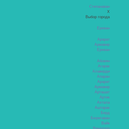
Степанаван
X
Выбор города
Ереван
Арарат
Армавир
Ереван
Абовян
Агарак
Алаверди
Апаран
Арарат
Армавир
Арташат
Артик
Ахтала
Аштарак
Берд
Бюрегаван
Вайк
Ванадзор