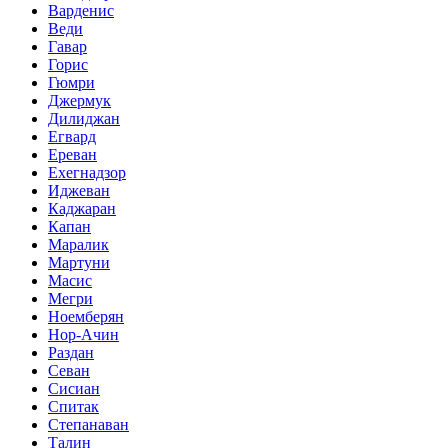
Варденис
Веди
Гавар
Горис
Гюмри
Джермук
Дилиджан
Егвард
Ереван
Ехегнадзор
Иджеван
Каджаран
Капан
Маралик
Мартуни
Масис
Мегри
Ноемберян
Нор-Ачин
Раздан
Севан
Сисиан
Спитак
Степанаван
Талин