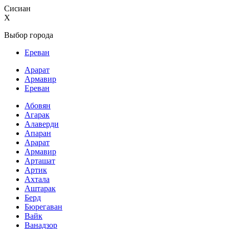
Сисиан
X
Выбор города
Ереван
Арарат
Армавир
Ереван
Абовян
Агарак
Алаверди
Апаран
Арарат
Армавир
Арташат
Артик
Ахтала
Аштарак
Берд
Бюрегаван
Вайк
Ванадзор