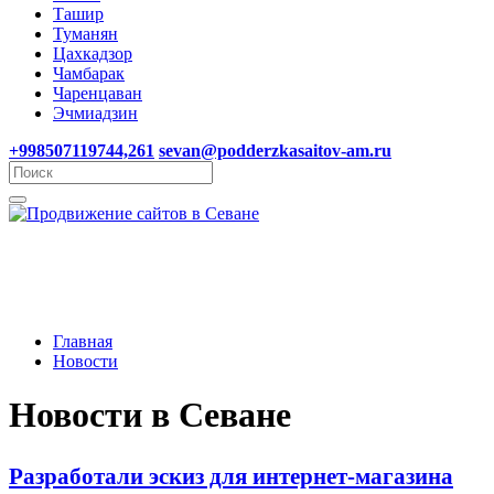
Ташир
Туманян
Цахкадзор
Чамбарак
Чаренцаван
Эчмиадзин
+998507119744,261
sevan@podderzkasaitov-am.ru
Главная
Новости
Новости в Севане
Разработали эскиз для интернет-магазина