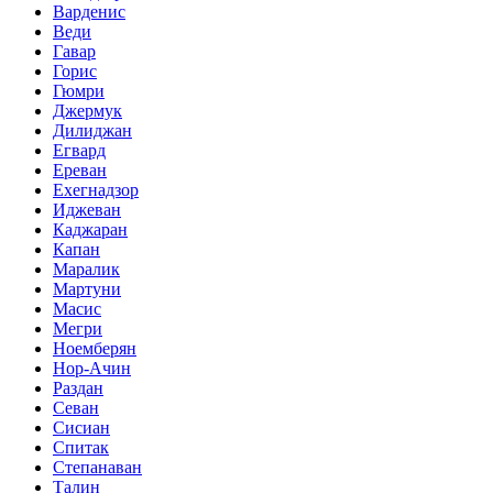
Варденис
Веди
Гавар
Горис
Гюмри
Джермук
Дилиджан
Егвард
Ереван
Ехегнадзор
Иджеван
Каджаран
Капан
Маралик
Мартуни
Масис
Мегри
Ноемберян
Нор-Ачин
Раздан
Севан
Сисиан
Спитак
Степанаван
Талин