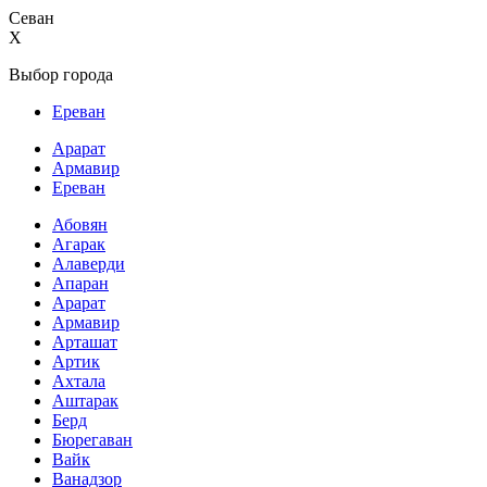
Севан
X
Выбор города
Ереван
Арарат
Армавир
Ереван
Абовян
Агарак
Алаверди
Апаран
Арарат
Армавир
Арташат
Артик
Ахтала
Аштарак
Берд
Бюрегаван
Вайк
Ванадзор