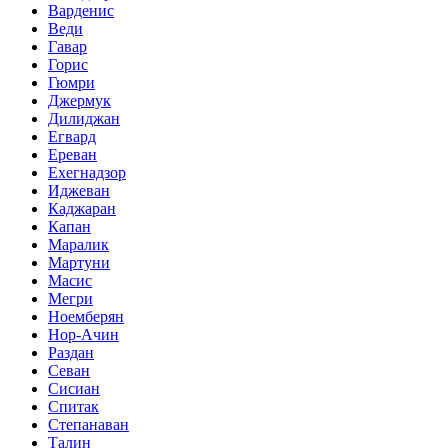
Варденис
Веди
Гавар
Горис
Гюмри
Джермук
Дилиджан
Егвард
Ереван
Ехегнадзор
Иджеван
Каджаран
Капан
Маралик
Мартуни
Масис
Мегри
Ноемберян
Нор-Ачин
Раздан
Севан
Сисиан
Спитак
Степанаван
Талин