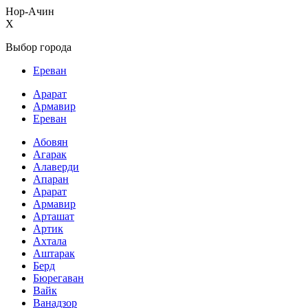
Нор-Ачин
X
Выбор города
Ереван
Арарат
Армавир
Ереван
Абовян
Агарак
Алаверди
Апаран
Арарат
Армавир
Арташат
Артик
Ахтала
Аштарак
Берд
Бюрегаван
Вайк
Ванадзор