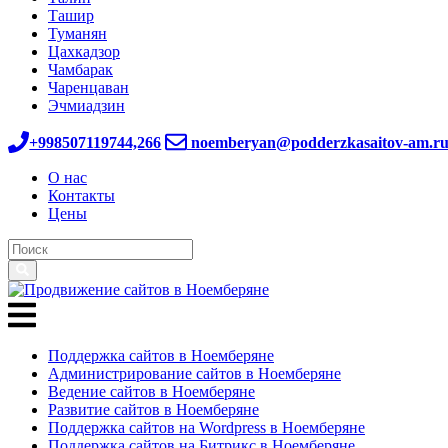
Ташир
Туманян
Цахкадзор
Чамбарак
Чаренцаван
Эчмиадзин
+998507119744,266
noemberyan@podderzkasaitov-am.r
О нас
Контакты
Цены
Поддержка сайтов в Ноемберяне
Администрирование сайтов в Ноемберяне
Ведение сайтов в Ноемберяне
Развитие сайтов в Ноемберяне
Поддержка сайтов на Wordpress в Ноемберяне
Поддержка сайтов на Битрикс в Ноемберяне