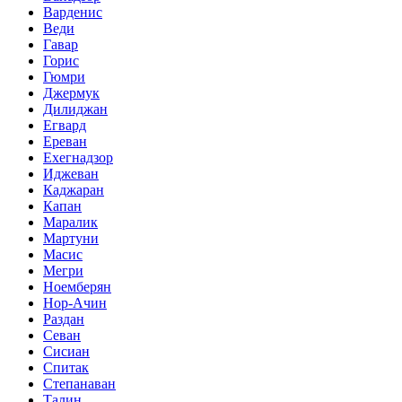
Варденис
Веди
Гавар
Горис
Гюмри
Джермук
Дилиджан
Егвард
Ереван
Ехегнадзор
Иджеван
Каджаран
Капан
Маралик
Мартуни
Масис
Мегри
Ноемберян
Нор-Ачин
Раздан
Севан
Сисиан
Спитак
Степанаван
Талин