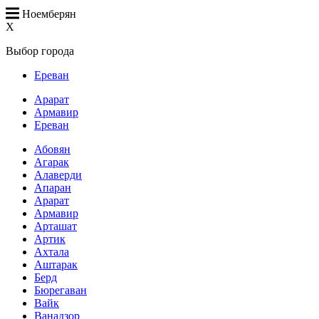
Ноемберян
X
Выбор города
Ереван
Арарат
Армавир
Ереван
Абовян
Агарак
Алаверди
Апаран
Арарат
Армавир
Арташат
Артик
Ахтала
Аштарак
Берд
Бюрегаван
Вайк
Ванадзор