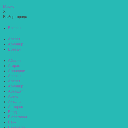
Масис
X
Выбор города
Ереван
Арарат
Армавир
Ереван
Абовян
Агарак
Алаверди
Апаран
Арарат
Армавир
Арташат
Артик
Ахтала
Аштарак
Берд
Бюрегаван
Вайк
Ванадзор