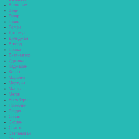
Варденис
Веди
Гавар
Горис
Гюмри
Джермук
Дилиджан
Егвард
Ереван
Ехегнадзор
Иджеван
Каджаран
Капан
Маралик
Мартуни
Масис
Мегри
Ноемберян
Нор-Ачин
Раздан
Севан
Сисиан
Спитак
Степанаван