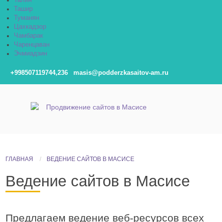
Талин
Ташир
Туманян
Цахкадзор
Чамбарак
Чаренцаван
Эчмиадзин
+998507119744,236
masis@podderzkasaitov-am.ru
ГЛАВНАЯ
ВЕДЕНИЕ САЙТОВ В МАСИСЕ
Ведение сайтов в Масисе
Предлагаем ведение
веб-ресурсов
всех