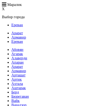
Маралик
X
Выбор города
Ереван
Арарат
Армавир
Ереван
Абовян
Агарак
Алаверди
Апаран
Арарат
Армавир
Арташат
Артик
Ахтала
Аштарак
Берд
Бюрегаван
Вайк
Ванадзор