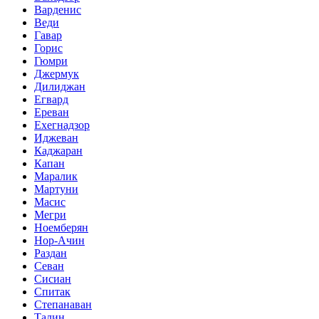
Варденис
Веди
Гавар
Горис
Гюмри
Джермук
Дилиджан
Егвард
Ереван
Ехегнадзор
Иджеван
Каджаран
Капан
Маралик
Мартуни
Масис
Мегри
Ноемберян
Нор-Ачин
Раздан
Севан
Сисиан
Спитак
Степанаван
Талин