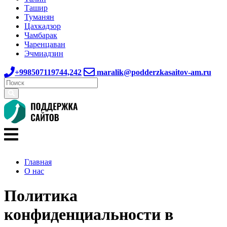
Ташир
Туманян
Цахкадзор
Чамбарак
Чаренцаван
Эчмиадзин
+998507119744,242
maralik@podderzkasaitov-am.ru
Главная
О нас
Политика
конфиденциальности в