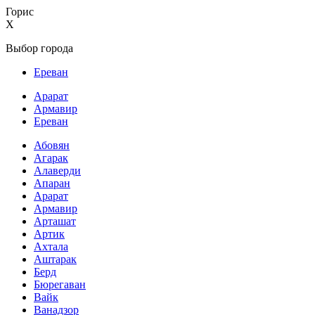
Горис
X
Выбор города
Ереван
Арарат
Армавир
Ереван
Абовян
Агарак
Алаверди
Апаран
Арарат
Армавир
Арташат
Артик
Ахтала
Аштарак
Берд
Бюрегаван
Вайк
Ванадзор