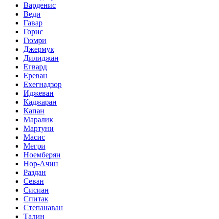
Варденис
Веди
Гавар
Горис
Гюмри
Джермук
Дилиджан
Егвард
Ереван
Ехегнадзор
Иджеван
Каджаран
Капан
Маралик
Мартуни
Масис
Мегри
Ноемберян
Нор-Ачин
Раздан
Севан
Сисиан
Спитак
Степанаван
Талин