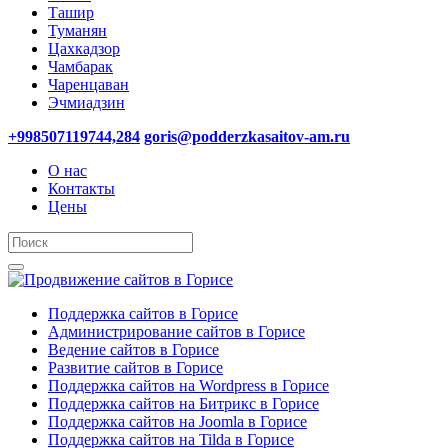
Ташир
Туманян
Цахкадзор
Чамбарак
Чаренцаван
Эчмиадзин
+998507119744,284
goris@podderzkasaitov-am.ru
О нас
Контакты
Цены
Поддержка сайтов в Горисе
Администрирование сайтов в Горисе
Ведение сайтов в Горисе
Развитие сайтов в Горисе
Поддержка сайтов на Wordpress в Горисе
Поддержка сайтов на Битрикс в Горисе
Поддержка сайтов на Joomla в Горисе
Поддержка сайтов на Tilda в Горисе