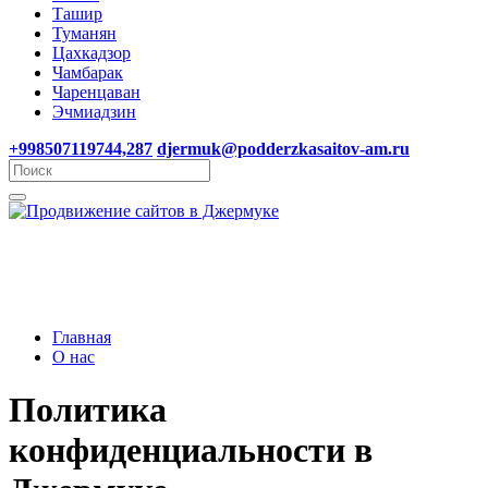
Ташир
Туманян
Цахкадзор
Чамбарак
Чаренцаван
Эчмиадзин
+998507119744,287
djermuk@podderzkasaitov-am.ru
Главная
О нас
Политика
конфиденциальности в