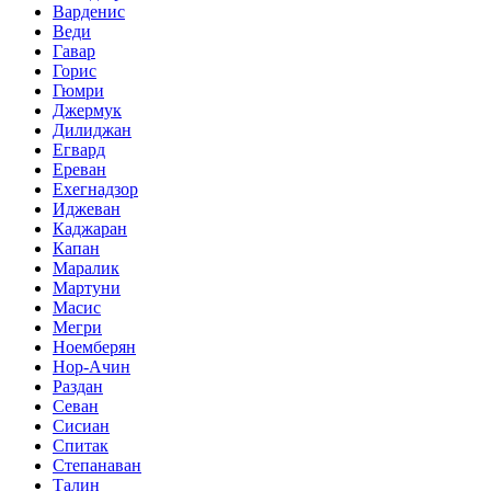
Варденис
Веди
Гавар
Горис
Гюмри
Джермук
Дилиджан
Егвард
Ереван
Ехегнадзор
Иджеван
Каджаран
Капан
Маралик
Мартуни
Масис
Мегри
Ноемберян
Нор-Ачин
Раздан
Севан
Сисиан
Спитак
Степанаван
Талин