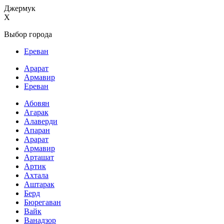
Джермук
X
Выбор города
Ереван
Арарат
Армавир
Ереван
Абовян
Агарак
Алаверди
Апаран
Арарат
Армавир
Арташат
Артик
Ахтала
Аштарак
Берд
Бюрегаван
Вайк
Ванадзор