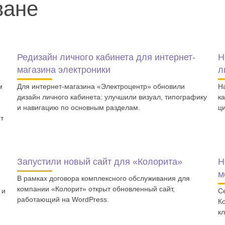
ване
Редизайн личного кабинета для интернет-
Н
магазина электроники
л
м
Для интернет-магазина «Электроцентр» обновили
Н
дизайн личного кабинета: улучшили визуал, типографику
к
и навигацию по основным разделам.
ц
т
Запустили новый сайт для «Колорита»
Н
м
В рамках договора комплексного обслуживания для
компании «Колорит» открыт обновленный сайт,
 и
C
работающий на WordPress.
К
к