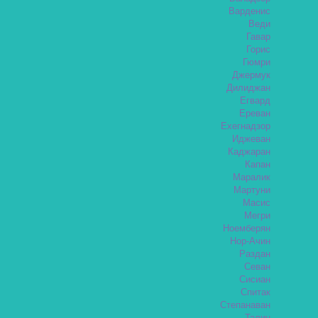
Варденис
Веди
Гавар
Горис
Гюмри
Джермук
Дилиджан
Егвард
Ереван
Ехегнадзор
Иджеван
Каджаран
Капан
Маралик
Мартуни
Масис
Мегри
Ноемберян
Нор-Ачин
Раздан
Севан
Сисиан
Спитак
Степанаван