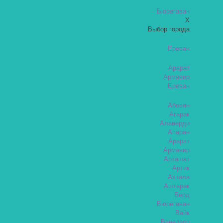
Бюрегаван
X
Выбор города
Ереван
Арарат
Армавир
Ереван
Абовян
Агарак
Алаверди
Апаран
Арарат
Армавир
Арташат
Артик
Ахтала
Аштарак
Берд
Бюрегаван
Вайк
Ванадзор