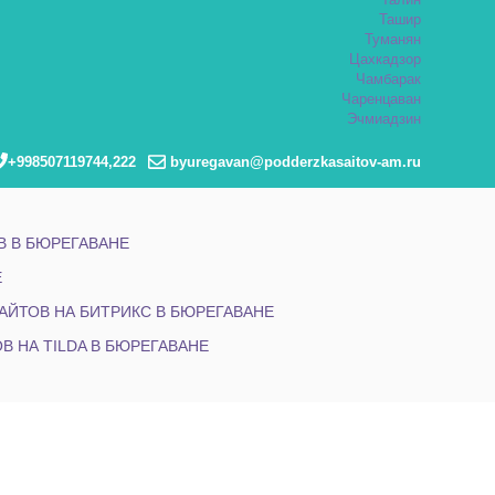
Талин
Ташир
Туманян
Цахкадзор
Чамбарак
Чаренцаван
Эчмиадзин
+998507119744,222
byuregavan@podderzkasaitov-am.ru
 В БЮРЕГАВАНЕ
Е
АЙТОВ НА БИТРИКС В БЮРЕГАВАНЕ
В НА TILDA В БЮРЕГАВАНЕ