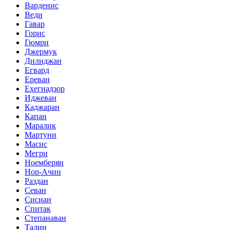
Варденис
Веди
Гавар
Горис
Гюмри
Джермук
Дилиджан
Егвард
Ереван
Ехегнадзор
Иджеван
Каджаран
Капан
Маралик
Мартуни
Масис
Мегри
Ноемберян
Нор-Ачин
Раздан
Севан
Сисиан
Спитак
Степанаван
Талин