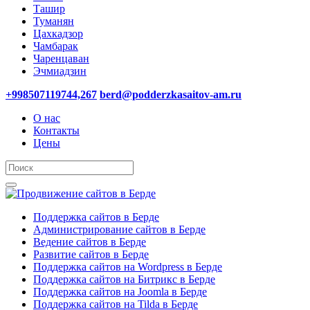
Ташир
Туманян
Цахкадзор
Чамбарак
Чаренцаван
Эчмиадзин
+998507119744,267
berd@podderzkasaitov-am.ru
О нас
Контакты
Цены
Поддержка сайтов в Берде
Администрирование сайтов в Берде
Ведение сайтов в Берде
Развитие сайтов в Берде
Поддержка сайтов на Wordpress в Берде
Поддержка сайтов на Битрикс в Берде
Поддержка сайтов на Joomla в Берде
Поддержка сайтов на Tilda в Берде