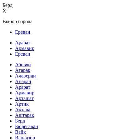
Берд
X
Выбор города
Ереван
Арарат
Армавир
Ереван
Абовян
Агарак
Алаверди
Апаран
Арарат
Армавир
Арташат
Артик
Ахтала
Аштарак
Берд
Бюрегаван
Вайк
Ванадзор