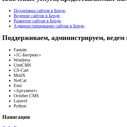
Поддержка сайтов в Берде
.
Ведение сайтов в Берде
.
Развитие сайтов в Берде
.
Администрирование сайтов в Берде
.
Поддерживаем, администрируем, ведем 
Fastsite
«1C-Битрикс»
Wordress
UmiCMS
CS-Cart
ModX
NetCat
Ensi
«Аргумент»
October CMS
Laravel
Python
Навигация