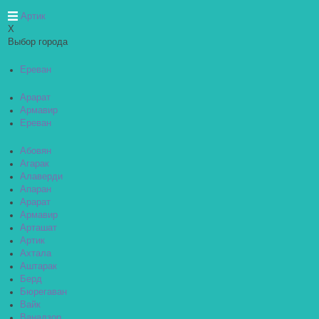
Артик
X
Выбор города
Ереван
Арарат
Армавир
Ереван
Абовян
Агарак
Алаверди
Апаран
Арарат
Армавир
Арташат
Артик
Ахтала
Аштарак
Берд
Бюрегаван
Вайк
Ванадзор