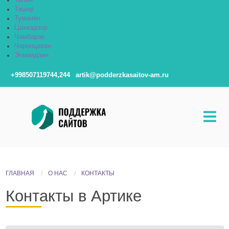
Талин
Ташир
Туманян
Цахкадзор
Чамбарак
Чаренцаван
Эчмиадзин
+998507119744,244
artik@podderzkasaitov-am.ru
ГЛАВНАЯ
О НАС
КОНТАКТЫ
Контакты в Артике