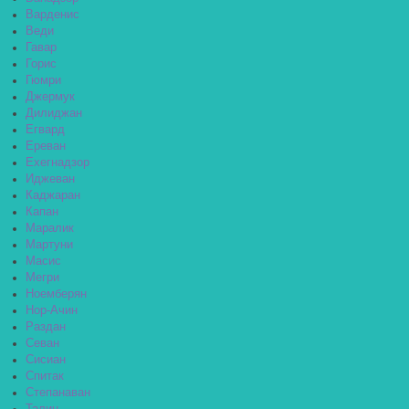
Варденис
Веди
Гавар
Горис
Гюмри
Джермук
Дилиджан
Егвард
Ереван
Ехегнадзор
Иджеван
Каджаран
Капан
Маралик
Мартуни
Масис
Мегри
Ноемберян
Нор-Ачин
Раздан
Севан
Сисиан
Спитак
Степанаван