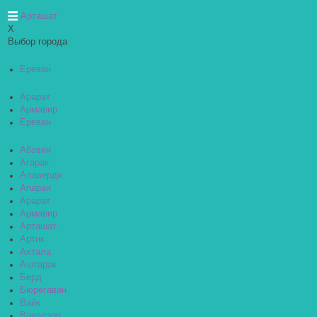
Арташат
X
Выбор города
Ереван
Арарат
Армавир
Ереван
Абовян
Агарак
Алаверди
Апаран
Арарат
Армавир
Арташат
Артик
Ахтала
Аштарак
Берд
Бюрегаван
Вайк
Ванадзор