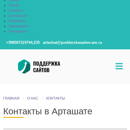
Талин
Ташир
Туманян
Цахкадзор
Чамбарак
Чаренцаван
Эчмиадзин
+998507119744,235
artashat@podderzkasaitov-am.ru
ГЛАВНАЯ
О НАС
КОНТАКТЫ
Контакты в Арташате