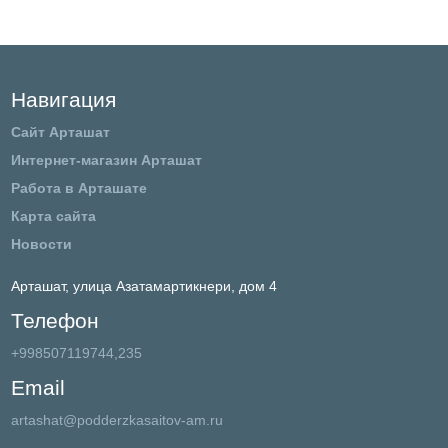
Навигация
Сайт Арташат
Интернет-магазин Арташат
Работа в Арташате
Карта сайта
Новости
Арташат,
улица Азатамартикнери, дом 4
Телефон
+998507119744,235
Email
artashat@podderzkasaitov-am.ru