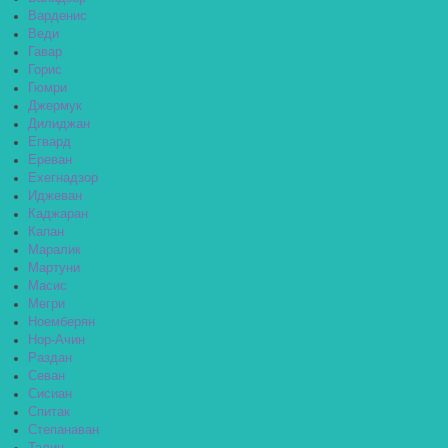
Варденис
Веди
Гавар
Горис
Гюмри
Джермук
Дилиджан
Егвард
Ереван
Ехегнадзор
Иджеван
Каджаран
Капан
Маралик
Мартуни
Масис
Мегри
Ноемберян
Нор-Ачин
Раздан
Севан
Сисиан
Спитак
Степанаван