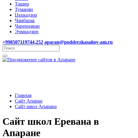
Ташир
Туманян
Цахкадзор
Чамбарак
Чаренцаван
Эчмиадзин
+998507119744,252
aparan@podderzkasaitov-am.ru
Главная
Сайт Апаран
Сайт школ Апарана
Сайт школ Еревана в
Апаране