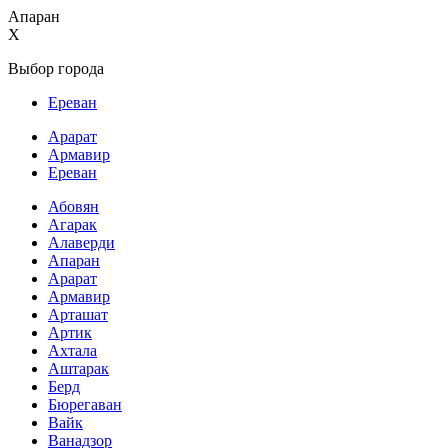
Апаран
X
Выбор города
Ереван
Арарат
Армавир
Ереван
Абовян
Агарак
Алаверди
Апаран
Арарат
Армавир
Арташат
Артик
Ахтала
Аштарак
Берд
Бюрегаван
Вайк
Ванадзор