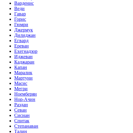
Варденис
Веди
Гавар
Горис
Гюмри
Джермук
Дилиджан
Егвард
Ереван
Ехегнадзор
Иджеван
Каджаран
Капан
Маралик
Мартуни
Масис
Мегри
Ноемберян
Нор-Ачин
Раздан
Севан
Сисиан
Спитак
Степанаван
Талин