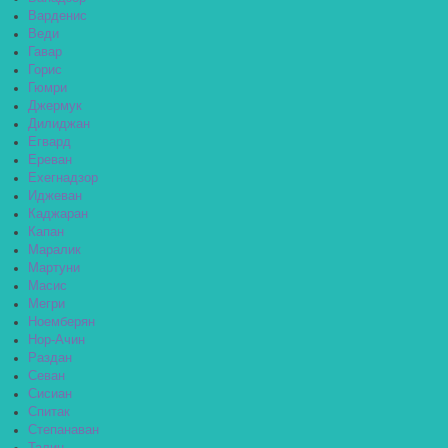
Варденис
Веди
Гавар
Горис
Гюмри
Джермук
Дилиджан
Егвард
Ереван
Ехегнадзор
Иджеван
Каджаран
Капан
Маралик
Мартуни
Масис
Мегри
Ноемберян
Нор-Ачин
Раздан
Севан
Сисиан
Спитак
Степанаван