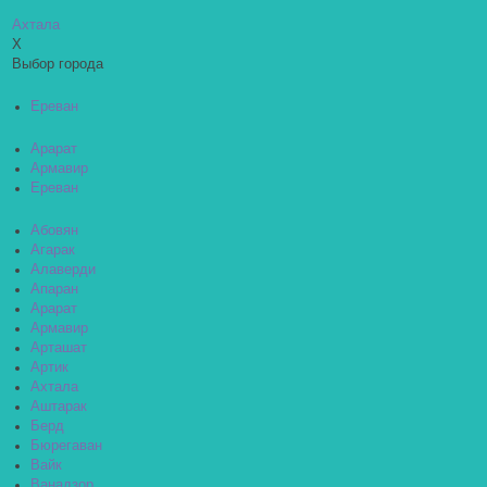
Ахтала
X
Выбор города
Ереван
Арарат
Армавир
Ереван
Абовян
Агарак
Алаверди
Апаран
Арарат
Армавир
Арташат
Артик
Ахтала
Аштарак
Берд
Бюрегаван
Вайк
Ванадзор