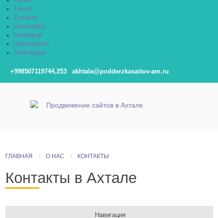
Талин
Ташир
Туманян
Цахкадзор
Чамбарак
Чаренцаван
Эчмиадзин
+998507119744,253
akhtala@podderzkasaitov-am.ru
ГЛАВНАЯ
О НАС
КОНТАКТЫ
Контакты в Ахтале
Навигация