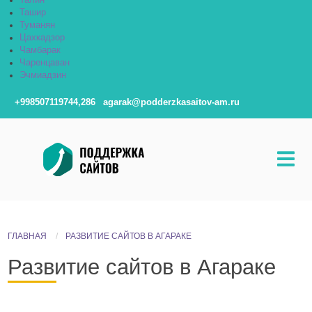
Талин
Ташир
Туманян
Цахкадзор
Чамбарак
Чаренцаван
Эчмиадзин
+998507119744,286
agarak@podderzkasaitov-am.ru
ГЛАВНАЯ
РАЗВИТИЕ САЙТОВ В АГАРАКЕ
Развитие сайтов в Агараке