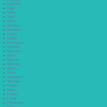
Варденис
Веди
Гавар
Горис
Гюмри
Джермук
Дилиджан
Егвард
Ереван
Ехегнадзор
Иджеван
Каджаран
Капан
Маралик
Мартуни
Масис
Мегри
Ноемберян
Нор-Ачин
Раздан
Севан
Сисиан
Спитак
Степанаван