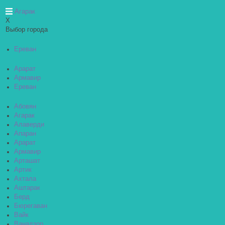
Агарак
X
Выбор города
Ереван
Арарат
Армавир
Ереван
Абовян
Агарак
Алаверди
Апаран
Арарат
Армавир
Арташат
Артик
Ахтала
Аштарак
Берд
Бюрегаван
Вайк
Ванадзор