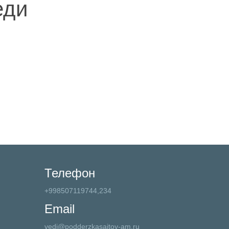
еди
Телефон
+998507119744,234
Email
vedi@podderzkasaitov-am.ru