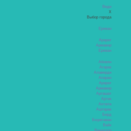
Веди
X
Выбор города
Ереван
Арарат
Армавир
Ереван
Абовян
Агарак
Алаверди
Апаран
Арарат
Армавир
Арташат
Артик
Ахтала
Аштарак
Берд
Бюрегаван
Вайк
Ванадзор