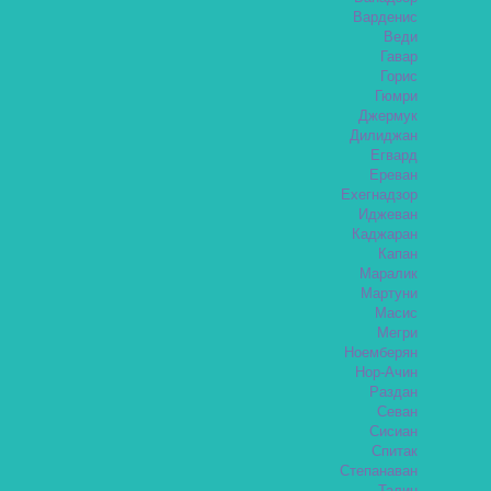
Варденис
Веди
Гавар
Горис
Гюмри
Джермук
Дилиджан
Егвард
Ереван
Ехегнадзор
Иджеван
Каджаран
Капан
Маралик
Мартуни
Масис
Мегри
Ноемберян
Нор-Ачин
Раздан
Севан
Сисиан
Спитак
Степанаван