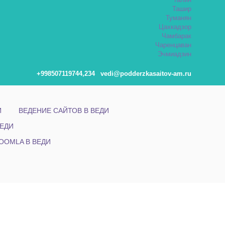
Талин
Ташир
Туманян
Цахкадзор
Чамбарак
Чаренцаван
Эчмиадзин
+998507119744,234
vedi@podderzkasaitov-am.ru
И
ВЕДЕНИЕ САЙТОВ В ВЕДИ
ЕДИ
OOMLA В ВЕДИ