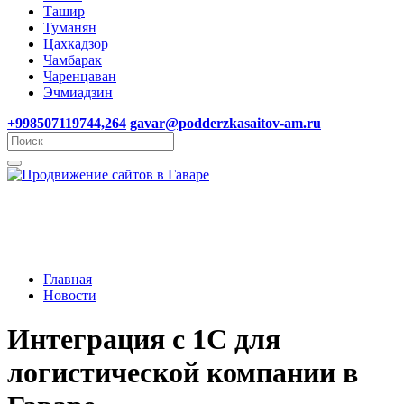
Ташир
Туманян
Цахкадзор
Чамбарак
Чаренцаван
Эчмиадзин
+998507119744,264
gavar@podderzkasaitov-am.ru
Главная
Новости
Интеграция с 1С для
логистической компании в