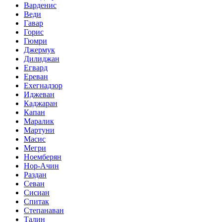
Варденис
Веди
Гавар
Горис
Гюмри
Джермук
Дилиджан
Егвард
Ереван
Ехегнадзор
Иджеван
Каджаран
Капан
Маралик
Мартуни
Масис
Мегри
Ноемберян
Нор-Ачин
Раздан
Севан
Сисиан
Спитак
Степанаван
Талин