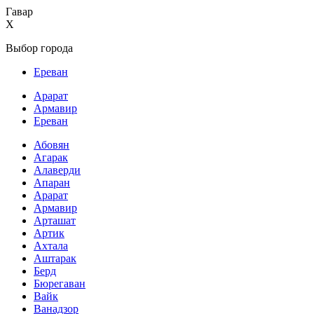
Гавар
X
Выбор города
Ереван
Арарат
Армавир
Ереван
Абовян
Агарак
Алаверди
Апаран
Арарат
Армавир
Арташат
Артик
Ахтала
Аштарак
Берд
Бюрегаван
Вайк
Ванадзор