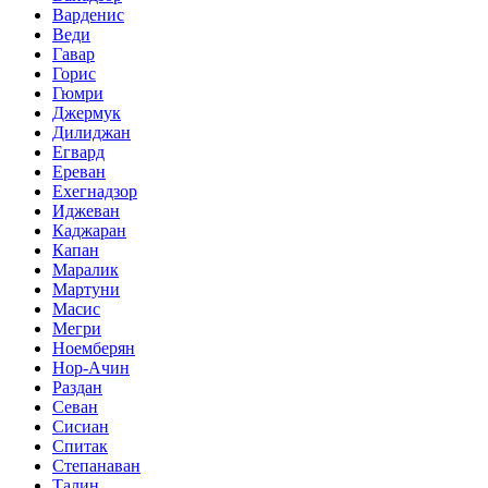
Варденис
Веди
Гавар
Горис
Гюмри
Джермук
Дилиджан
Егвард
Ереван
Ехегнадзор
Иджеван
Каджаран
Капан
Маралик
Мартуни
Масис
Мегри
Ноемберян
Нор-Ачин
Раздан
Севан
Сисиан
Спитак
Степанаван
Талин