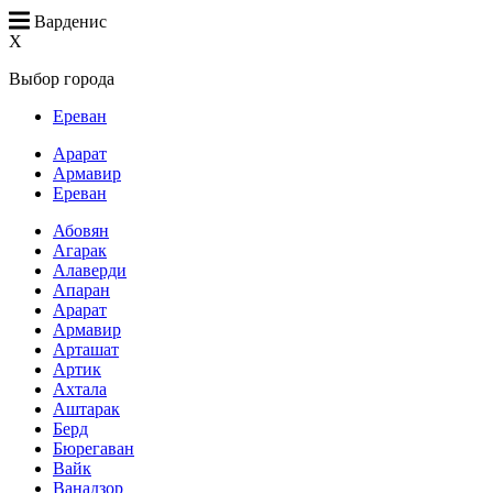
Варденис
X
Выбор города
Ереван
Арарат
Армавир
Ереван
Абовян
Агарак
Алаверди
Апаран
Арарат
Армавир
Арташат
Артик
Ахтала
Аштарак
Берд
Бюрегаван
Вайк
Ванадзор