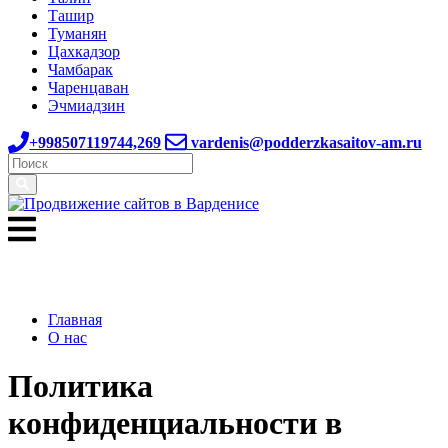
Ташир
Туманян
Цахкадзор
Чамбарак
Чаренцаван
Эчмиадзин
+998507119744,269
vardenis@podderzkasaitov-am.ru
Главная
О нас
Политика
конфиденциальности в