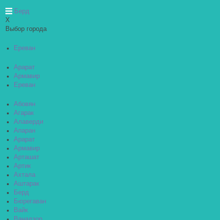
Берд
X
Выбор города
Ереван
Арарат
Армавир
Ереван
Абовян
Агарак
Алаверди
Апаран
Арарат
Армавир
Арташат
Артик
Ахтала
Аштарак
Берд
Бюрегаван
Вайк
Ванадзор