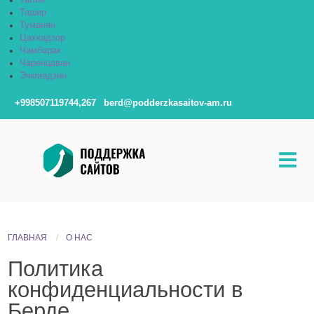
Талин
Ташир
Туманян
Цахкадзор
Чамбарак
Чаренцаван
Эчмиадзин
+998507119744,267
berd@podderzkasaitov-am.ru
ГЛАВНАЯ
О НАС
Политика
конфиденциальности в
Берде