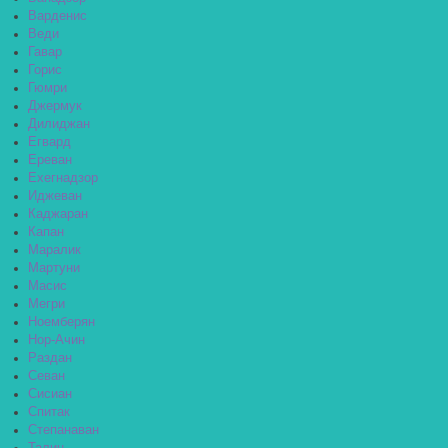
Варденис
Веди
Гавар
Горис
Гюмри
Джермук
Дилиджан
Егвард
Ереван
Ехегнадзор
Иджеван
Каджаран
Капан
Маралик
Мартуни
Масис
Мегри
Ноемберян
Нор-Ачин
Раздан
Севан
Сисиан
Спитак
Степанаван