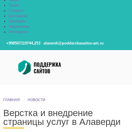
Талин
Ташир
Туманян
Цахкадзор
Чамбарак
Чаренцаван
Эчмиадзин
+998507119744,253
alaverdi@podderzkasaitov-am.ru
ГЛАВНАЯ
НОВОСТИ
Верстка и внедрение
страницы услуг в Алаверди