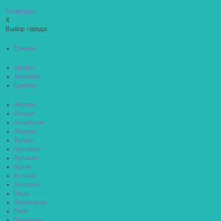
Алаверди
X
Выбор города
Ереван
Арарат
Армавир
Ереван
Абовян
Агарак
Алаверди
Апаран
Арарат
Армавир
Арташат
Артик
Ахтала
Аштарак
Берд
Бюрегаван
Вайк
Ванадзор