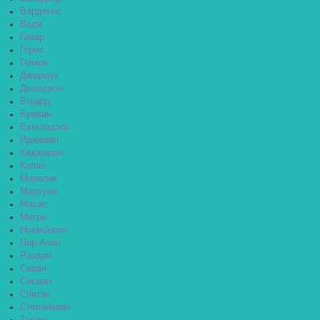
Варденис
Веди
Гавар
Горис
Гюмри
Джермук
Дилиджан
Егвард
Ереван
Ехегнадзор
Иджеван
Каджаран
Капан
Маралик
Мартуни
Масис
Мегри
Ноемберян
Нор-Ачин
Раздан
Севан
Сисиан
Спитак
Степанаван